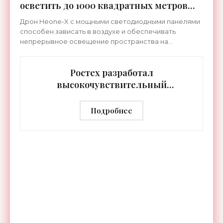
осветить до 1000 квадратных метров
земли - «Беспилотники»
Дрон Heone-X с мощными светодиодными панелями
способен зависать в воздухе и обеспечивать
непрерывное освещение пространства на
протяжении целых суток. В отличие от стационарных
источников света,
Ростех разработал
высокочувствительный
тепловизор «Сыч-3К» с
дальностью распознавания до 2 км
Подробнее
- «Гаджеты»