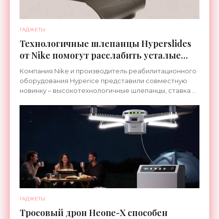
ГАДЖЕТЫ
Технологичные шлепанцы Hyperslides
от Nike помогут расслабить усталые
ноги после тренировки - «Гаджеты»
Компания Nike и производитель реабилитационного
оборудования Hyperice представили совместную
новинку – высокотехнологичные шлепанцы, ставка в
которых сделана на сочетание тепла и вибрации.
ГАДЖЕТЫ
Тросовый дрон Heone-X способен