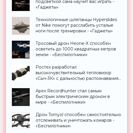
подсветкой сама научит вас играть -
«Гаджеты»
Технологичные шлепанцы Hyperslides
от Nike помогут расслабить усталые
ноги после тренировки - «Гаджеты»
Тросовый дрон Heone-X способен
осветить до 1000 квадратных метров
земли - «Беспилотники»
Ростех разработал
высокочувствительный тепловизор
«Сыч-3К» с дальностью распознавания
до 2 км - «Гаджеты»
Apex Recordhunter стал самым
быстрым электрическим дроном в
мире - «Беспилотники»
Дрон Tornyol способен самостоятельно
отслеживать и уничтожать комаров -
«Беспилотники»