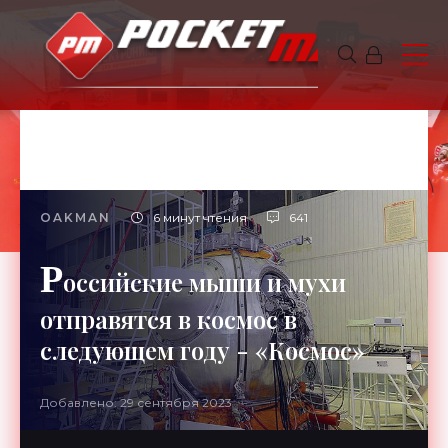
OAKMAN
6 минут чтения
641
Р
оссийские мыши и мухи
отправятся в космос в
следующем году - «Космос»
Добавлено: 29 сентября 2023