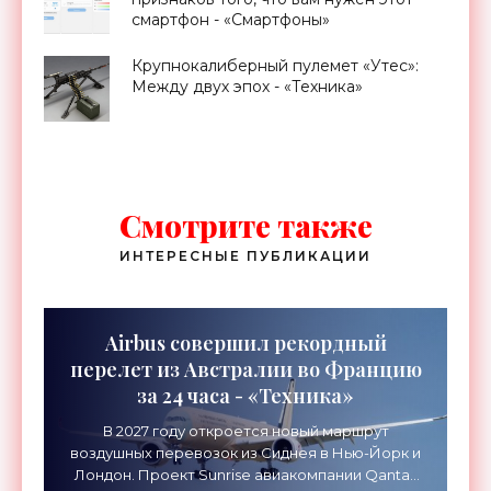
смартфон - «Смартфоны»
Крупнокалиберный пулемет «Утес»:
Между двух эпох - «Техника»
Смотрите также
ИНТЕРЕСНЫЕ ПУБЛИКАЦИИ
Airbus совершил рекордный
перелет из Австралии во Францию
за 24 часа - «Техника»
В 2027 году откроется новый маршрут
воздушных перевозок из Сиднея в Нью-Йорк и
Лондон. Проект Sunrise авиакомпании Qantas