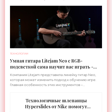
специализируется на робототехнике и космической
ТЕХНОЛОГИИ
Умная гитара Litejam Neo с RGB-
подсветкой сама научит вас играть -
«Гаджеты»
Компания Litejam представила линейку гитар Neo,
которая может изменить подход к обучению игре.
Главная особенность этих инструментов –
встроенная RGB-подсветка грифа. Светодиоды
синхронизируются с
Технологичные шлепанцы
Hyperslides от Nike помогут