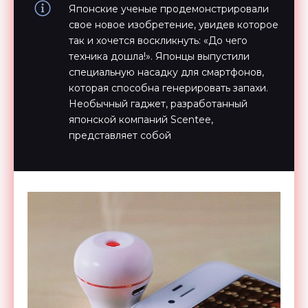
Японские ученые продемонстрировали
свое новое изобретение, увидев которое
так и хочется воскликнуть: «До чего
техника дошла!». Японцы выпустили
специальную насадку для смартфонов,
которая способна генерировать запахи.
Необычный гаджет, разработанный
японской компаний Scentee,
представляет собой