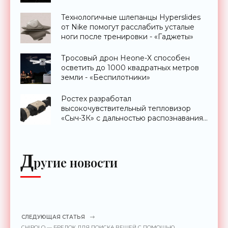
Технологичные шлепанцы Hyperslides
от Nike помогут расслабить усталые
ноги после тренировки - «Гаджеты»
Тросовый дрон Heone-X способен
осветить до 1000 квадратных метров
земли - «Беспилотники»
Ростех разработал
высокочувствительный тепловизор
«Сыч-3К» с дальностью распознавания
до 2 км - «Гаджеты»
Д
ругие новости
СЛЕДУЮЩАЯ СТАТЬЯ
CHIPOLO — БРЕЛОК ДЛЯ ПОИСКА ВЕЩЕЙ С ПОМОЩЬЮ