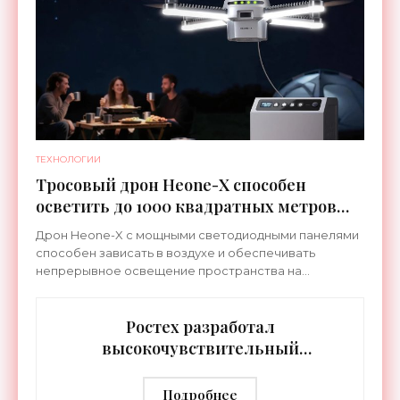
ТЕХНОЛОГИИ
Тросовый дрон Heone-X способен
осветить до 1000 квадратных метров
земли - «Беспилотники»
Дрон Heone-X с мощными светодиодными панелями
способен зависать в воздухе и обеспечивать
непрерывное освещение пространства на
протяжении целых суток. В отличие от стационарных
источников света,
Ростех разработал
высокочувствительный
тепловизор «Сыч-3К» с
дальностью распознавания до 2 км
Подробнее