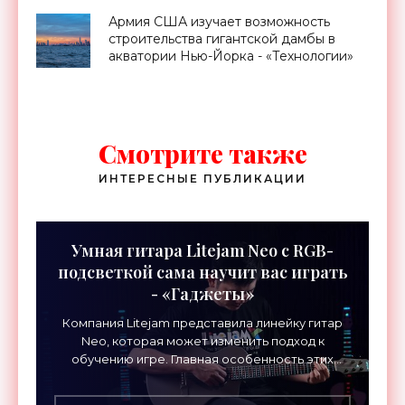
Армия США изучает возможность
строительства гигантской дамбы в
акватории Нью-Йорка - «Технологии»
Смотрите также
ИНТЕРЕСНЫЕ ПУБЛИКАЦИИ
Умная гитара Litejam Neo с RGB-
подсветкой сама научит вас играть
- «Гаджеты»
Компания Litejam представила линейку гитар
Neo, которая может изменить подход к
обучению игре. Главная особенность этих
инструментов – встроенная RGB-подсветка
грифа. Светодиоды