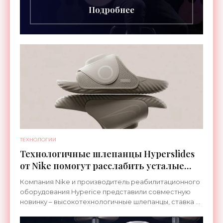
Подробнее
ТЕХНОЛОГИИ
Технологичные шлепанцы Hyperslides
от Nike помогут расслабить усталые
ноги после тренировки - «Гаджеты»
Компания Nike и производитель реабилитационного
оборудования Hyperice представили совместную
новинку – высокотехнологичные шлепанцы, ставка в
которых сделана на сочетание тепла и вибрации.