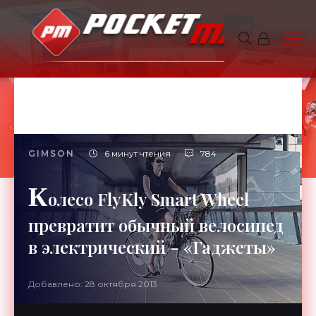
GIMSON
6 минут чтения
784
К
олесо FlyKly Smart Wheel
превратит обычный велосипед
в электрический - «Гаджеты»
Добавлено: 28 октября 2013