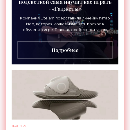
подсветкой сама научит вас играть
- «Гаджеты»
Компания Litejam представила линейку гитар
Neo, которая может изменить подход к
обучению игре. Главная особенность этих
инструментов – встроенная RGB-подсветка
грифа. Светодиоды
Подробнее
ТЕХНИКА