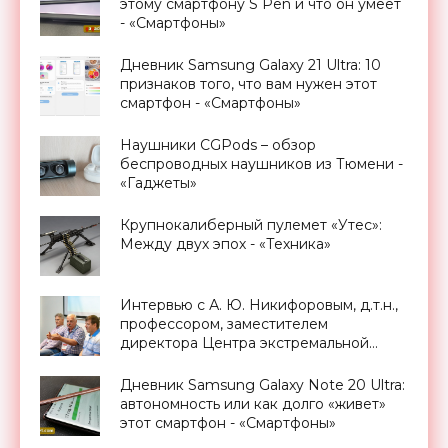
этому смартфону S Pen и что он умеет
- «Смартфоны»
Дневник Samsung Galaxy 21 Ultra: 10
признаков того, что вам нужен этот
смартфон - «Смартфоны»
Наушники CGPods – обзор
беспроводных наушников из Тюмени -
«Гаджеты»
Крупнокалиберный пулемет «Утес»:
Между двух эпох - «Техника»
Интервью с А. Ю. Никифоровым, д.т.н.,
профессором, заместителем
директора Центра экстремальной
прикладной электроники НИЯУ
МИФИ - «Смартфоны»
Дневник Samsung Galaxy Note 20 Ultra:
автономность или как долго «живет»
этот смартфон - «Смартфоны»