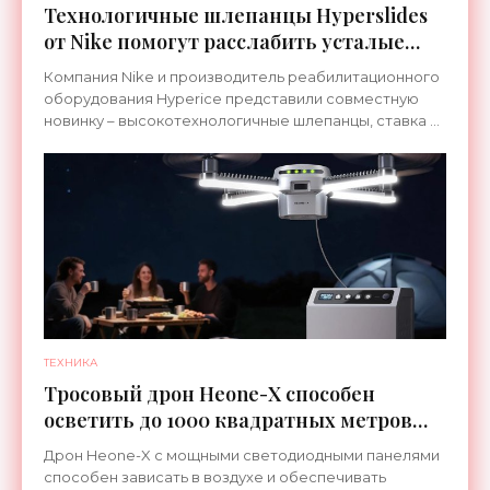
Технологичные шлепанцы Hyperslides
от Nike помогут расслабить усталые
ноги после тренировки - «Гаджеты»
Компания Nike и производитель реабилитационного
оборудования Hyperice представили совместную
новинку – высокотехнологичные шлепанцы, ставка в
которых сделана на сочетание тепла и вибрации.
ТЕХНИКА
Тросовый дрон Heone-X способен
осветить до 1000 квадратных метров
земли - «Беспилотники»
Дрон Heone-X с мощными светодиодными панелями
способен зависать в воздухе и обеспечивать