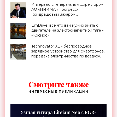
Интервью с генеральным директором
АО «НИИМА «Прогресс»
Кондрашовым Захаром
Константиновичем в преддверии
Форума «Микроэлектроника-2021» -
EmDrive: все что вам нужно знать о
«Смартфоны»
двигателе на электромагнитной тяге -
«Космос»
Technovator XE - беспроводное
зарядное устройство для смартфонов,
передача электричества по воздуху
уже реальность - «Технологии»
Смотрите также
ИНТЕРЕСНЫЕ ПУБЛИКАЦИИ
Умная гитара Litejam Neo с RGB-