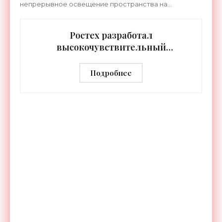
непрерывное освещение пространства на
протяжении целых суток. В отличие от стационарных
источников света,
Ростех разработал
высокочувствительный
тепловизор «Сыч-3К» с
дальностью распознавания до 2 км
Подробнее
- «Гаджеты»