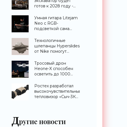
экскаватор будет
готов к 2028 году -
«Техника»
Умная гитара Litejam
Neo с RGB-
подсветкой сама
научит вас играть -
«Гаджеты»
Технологичные
шлепанцы Hyperslides
от Nike помогут
расслабить усталые
ноги после
Тросовый дрон
тренировки -
Heone-X способен
«Гаджеты»
осветить до 1000
квадратных метров
земли -
Ростех разработал
«Беспилотники»
высокочувствительный
тепловизор «Сыч-3К»
с дальностью
распознавания до 2
км - «Гаджеты»
Д
ругие новости