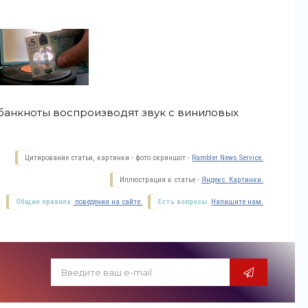
банкноты воспроизводят звук с виниловых
Цитирование статьи, картинки - фото скриншот -
Rambler News Service.
Иллюстрация к статье -
Яндекс. Картинки.
Общие правила
поведения на сайте.
Есть вопросы.
Напишите нам.