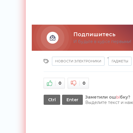
Подпишитесь
И будьте в курсе первыми!
,
НОВОСТИ ЭЛЕКТРОНИКИ
ГАДЖЕТЫ
0
0
Заметили ош
Ы
бку?
Ctrl
Enter
Выделите текст и на