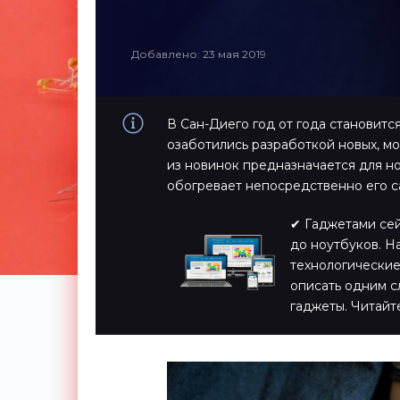
Добавлено: 23 мая 2019
В Сан-Диего год от года становитс
озаботились разработкой новых, м
из новинок предназначается для н
обогревает непосредственно его са
✔ Гаджетами сейч
до ноутбуков. Н
технологические
описать одним с
гаджеты. Читайт