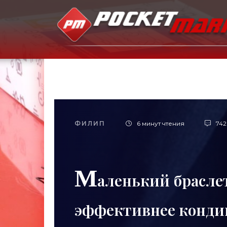
ФИЛИП
6 минут чтения
742
М
аленький брасле
эффективнее конди