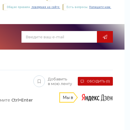
Общие правила
поведения на сайте.
Есть вопросы.
Напишите нам.
Добавить
ОБСУДИТЬ (0)
в мою ленту
Мы в
жмите
Ctrl+Enter