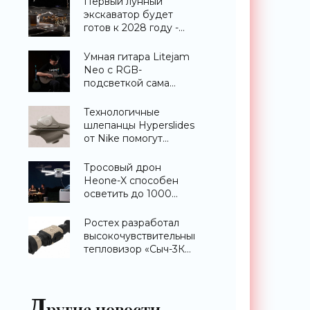
Первый лунный
экскаватор будет
готов к 2028 году -
«Техника»
Умная гитара Litejam
Neo с RGB-
подсветкой сама
научит вас играть -
«Гаджеты»
Технологичные
шлепанцы Hyperslides
от Nike помогут
расслабить усталые
ноги после
Тросовый дрон
тренировки -
Heone-X способен
«Гаджеты»
осветить до 1000
квадратных метров
земли -
Ростех разработал
«Беспилотники»
высокочувствительный
тепловизор «Сыч-3К»
с дальностью
распознавания до 2
км - «Гаджеты»
Д
ругие новости