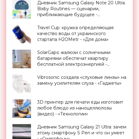
Дневник Samsung Galaxy Note 20 Ultra:
Bixby Routines — сценарии,
приближающие будущее -
«Смартфоны»
Travel Cup: кружка определяющая
качество воды от украинского
стартапа H2OMetr - «Для дома»
SolarGaps: жалюзи с солнечными
батареями обеспечат квартиру
бесплатной электроэнергией -
«Новости Электроники»
Vibrosonic создала «слуховые линзы» на
замену усилителям слуха - «Гаджеты»
3D принтер для печати еды изготовит
любое блюдо из наноцеллюлозы
(видео) - «Технологии»
Дневник Samsung Galaxy 21 Ultra: зачем
этому смартфону S Pen и что он умеет
- «Смартфоны»