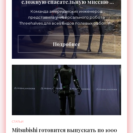
сложную спасательную миссию -
«Роботы»
Команда американских инженеров
представила универсального робота
Threehalves для всех видов полевых работ. А в
первую очередь – для спасательных миссий с
прицелом на работу в зонах
Подробнее
СТАТЬИ
Mitsubishi готовится выпускать по 1000