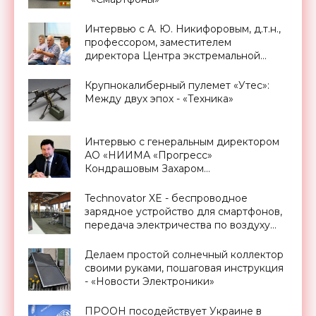
Интервью с А. Ю. Никифоровым, д.т.н.,
профессором, заместителем
директора Центра экстремальной
прикладной электроники НИЯУ
МИФИ - «Смартфоны»
Крупнокалиберный пулемет «Утес»:
Между двух эпох - «Техника»
Интервью с генеральным директором
АО «НИИМА «Прогресс»
Кондрашовым Захаром
Константиновичем в преддверии
Форума «Микроэлектроника-2021» -
Technovator XE - беспроводное
«Смартфоны»
зарядное устройство для смартфонов,
передача электричества по воздуху
уже реальность - «Технологии»
Делаем простой солнечный коллектор
своими руками, пошаговая инструкция
- «Новости Электроники»
ПРООН посодействует Украине в