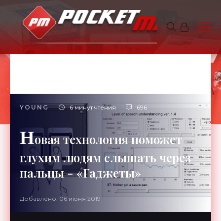
YOUNG
6 минут чтения
696
Н
овая технология поможет
глухим людям слышать через
пальцы - «Гаджеты»
Добавлено: 06 июня 2019