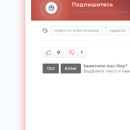
Подпишитесь
И будьте в курсе первыми!
,
НОВОСТИ ЭЛЕКТРОНИКИ
ГАДЖЕТЫ
0
1
Заметили ош
Ы
бку?
Ctrl
Enter
Выделите текст и на