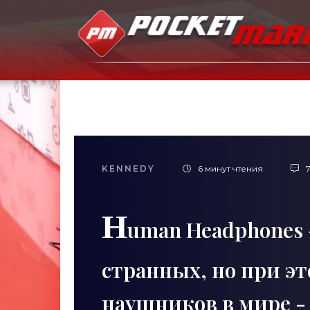
KENNEDY
6 минут чтения
7
H
uman Headphones 
странных, но при э
наушников в мире -