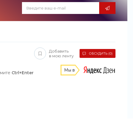
Добавить
ОБСУДИТЬ (0)
в мою ленту
Мы в
жмите
Ctrl+Enter