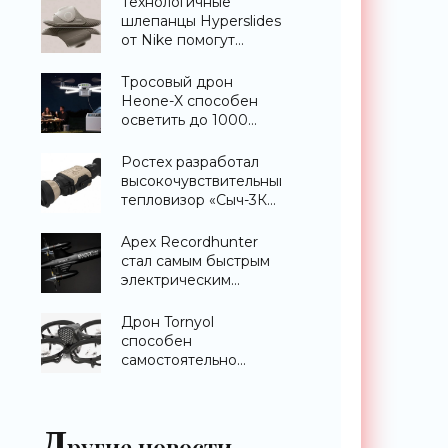
Технологичные
шлепанцы Hyperslides
от Nike помогут
расслабить усталые
ноги после
Тросовый дрон
тренировки -
Heone-X способен
«Гаджеты»
осветить до 1000
квадратных метров
земли -
Ростех разработал
«Беспилотники»
высокочувствительный
тепловизор «Сыч-3К»
с дальностью
распознавания до 2
Apex Recordhunter
км - «Гаджеты»
стал самым быстрым
электрическим
дроном в мире -
«Беспилотники»
Дрон Tornyol
способен
самостоятельно
отслеживать и
уничтожать комаров -
«Беспилотники»
Д
ругие новости