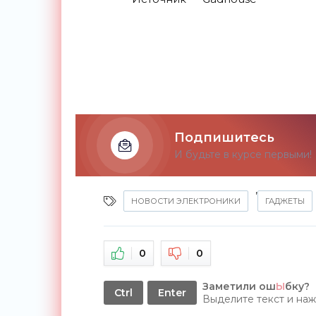
Подпишитесь
И будьте в курсе первыми!
,
НОВОСТИ ЭЛЕКТРОНИКИ
ГАДЖЕТЫ
0
0
Заметили ош
Ы
бку?
Ctrl
Enter
Выделите текст и на