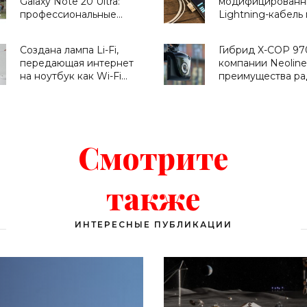
Galaxy Note 20 Ultra:
модифицированн
профессиональные
Lightning-кабель
возможности
взломать ваш
видеосъемки -
компьютер - «Га
Создана лампа Li-Fi,
Гибрид X-COP 97
«Смартфоны»
передающая интернет
компании Neoline
на ноутбук как Wi-Fi
преимущества ра
(видео) - «Для дома»
детекторов класс
премиум? - «Гад
Смотрите
также
ИНТЕРЕСНЫЕ ПУБЛИКАЦИИ