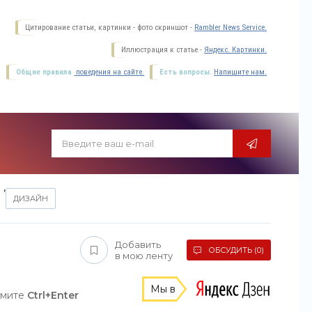
Цитирование статьи, картинки - фото скриншот -
Rambler News Service.
Иллюстрация к статье -
Яндекс. Картинки.
Общие правила
поведения на сайте.
Есть вопросы.
Напишите нам.
,
ДИЗАЙН
Добавить
ОБСУДИТЬ (0)
в мою ленту
Мы в
жмите
Ctrl+Enter