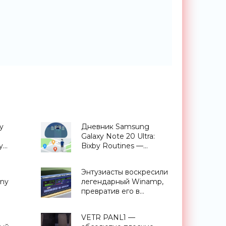
y
Дневник Samsung
Galaxy Note 20 Ultra:
y
Bixby Routines —
 не
сценарии,
е
приближающие
Энтузиасты воскресили
ты»
будущее - «Смартфоны»
ony
легендарный Winamp,
превратив его в
ер
физический плеер -
еты»
«Гаджеты»
VETR PANL1 —