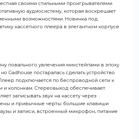
звестная своими стильными проигрывателями
ртативную аудиосистему, которая воскрешает
еменными возможностями. Новинка под
етику кассетного плеера в элегантном корпусе
лну повального увлечения микстейпами в эпоху
 но Gadhouse постаралась сделать устройство
Плеер подключается по беспроводной сети к
 и колонкам. Стереовыход обеспечивает
яет записывать звук на кассету через
нены и привычные черты: большие клавиши
аузы и записи, встроенный микрофон, питание