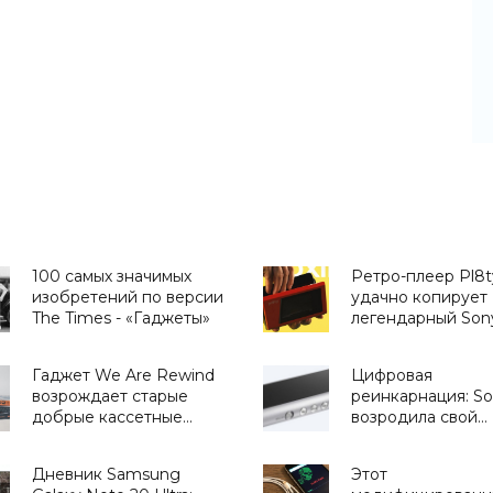
100 самых значимых
Ретро-плеер Pl8t
изобретений по версии
удачно копирует
The Times - «Гаджеты»
легендарный Son
Walkman – но ему
нужны пленочны
Гаджет We Are Rewind
Цифровая
кассеты - «Гадже
возрождает старые
реинкарнация: S
добрые кассетные
возродила свой
плееры - «Гаджеты»
легендарный пле
Walkman - «Гадж
Дневник Samsung
Этот