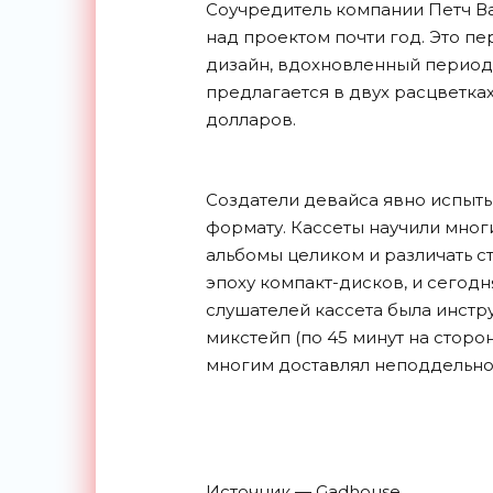
Соучредитель компании Петч Ва
над проектом почти год. Это пе
дизайн, вдохновленный периодо
предлагается в двух расцветках
долларов.
Создатели девайса явно испыт
формату. Кассеты научили мног
альбомы целиком и различать с
эпоху компакт-дисков, и сегодн
слушателей кассета была инст
микстейп (по 45 минут на сторо
многим доставлял неподдельн
Источник — Gadhouse