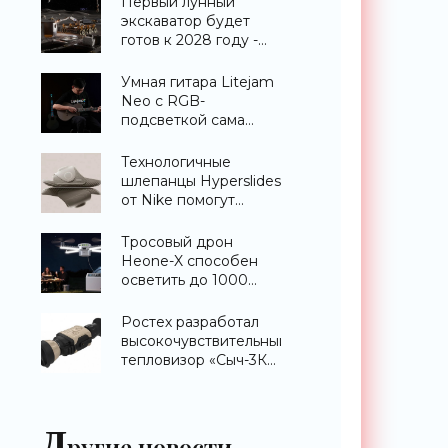
Первый лунный
экскаватор будет
готов к 2028 году -
«Техника»
Умная гитара Litejam
Neo с RGB-
подсветкой сама
научит вас играть -
«Гаджеты»
Технологичные
шлепанцы Hyperslides
от Nike помогут
расслабить усталые
ноги после
Тросовый дрон
тренировки -
Heone-X способен
«Гаджеты»
осветить до 1000
квадратных метров
земли -
Ростех разработал
«Беспилотники»
высокочувствительный
тепловизор «Сыч-3К»
с дальностью
распознавания до 2
км - «Гаджеты»
Д
ругие новости