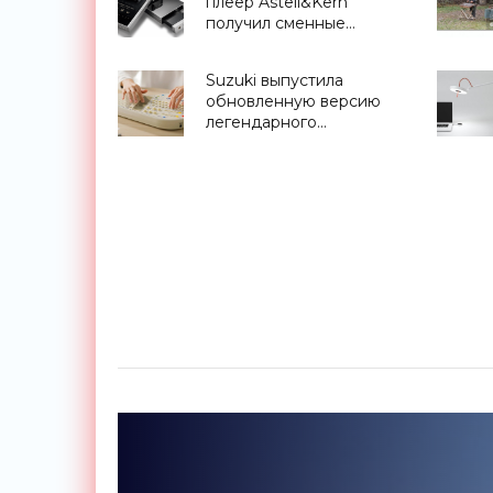
плеер Astell&Kern
получил сменные
звуковые модули -
«Гаджеты»
Suzuki выпустила
обновленную версию
легендарного
Омникорда из 80-х -
«Гаджеты»