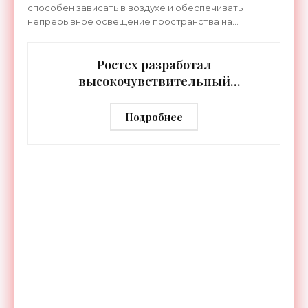
способен зависать в воздухе и обеспечивать
непрерывное освещение пространства на
протяжении целых суток. В отличие от стационарных
источников света,
Ростех разработал
высокочувствительный
тепловизор «Сыч-3К» с
дальностью распознавания до 2 км
Подробнее
- «Гаджеты»