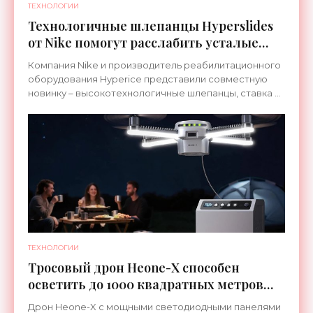
ТЕХНОЛОГИИ
Технологичные шлепанцы Hyperslides
от Nike помогут расслабить усталые
ноги после тренировки - «Гаджеты»
Компания Nike и производитель реабилитационного
оборудования Hyperice представили совместную
новинку – высокотехнологичные шлепанцы, ставка в
которых сделана на сочетание тепла и вибрации.
ТЕХНОЛОГИИ
Тросовый дрон Heone-X способен
осветить до 1000 квадратных метров
земли - «Беспилотники»
Дрон Heone-X с мощными светодиодными панелями