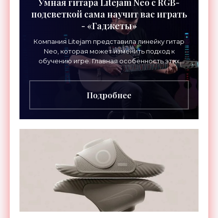
Умная гитара Litejam Neo с RGB-
подсветкой сама научит вас играть
- «Гаджеты»
Компания Litejam представила линейку гитар
Neo, которая может изменить подход к
обучению игре. Главная особенность этих
инструментов – встроенная RGB-подсветка
грифа. Светодиоды
Подробнее