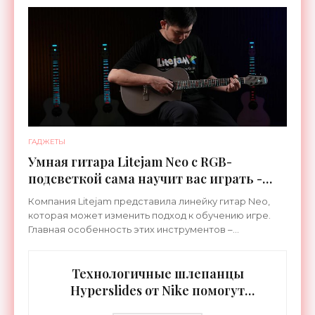
ГАДЖЕТЫ
Умная гитара Litejam Neo с RGB-
подсветкой сама научит вас играть -
«Гаджеты»
Компания Litejam представила линейку гитар Neo,
которая может изменить подход к обучению игре.
Главная особенность этих инструментов –
встроенная RGB-подсветка грифа. Светодиоды
синхронизируются с
Технологичные шлепанцы
Hyperslides от Nike помогут
расслабить усталые ноги после