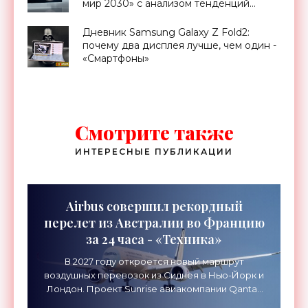
мир 2030» с анализом тенденций
следующего десятилетия -
«Смартфоны»
Дневник Samsung Galaxy Z Fold2:
почему два дисплея лучше, чем один -
«Смартфоны»
Смотрите также
ИНТЕРЕСНЫЕ ПУБЛИКАЦИИ
Airbus совершил рекордный
перелет из Австралии во Францию
за 24 часа - «Техника»
В 2027 году откроется новый маршрут
воздушных перевозок из Сиднея в Нью-Йорк и
Лондон. Проект Sunrise авиакомпании Qantas
Airways организует беспосадочные перелеты