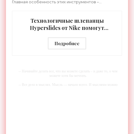
Главная особенность этих инструментов –
встроенная RGB-подсветка грифа. Светодиоды
синхронизируются с
Технологичные шлепанцы
Hyperslides от Nike помогут
расслабить усталые ноги после
тренировки - «Гаджеты»
Подробнее
-- Начинайте делать все, что вы можете сделать – и даже то, о чем
можете хотя бы мечтать.
-- Все дело в мыслях. Мысль — начало всего. И мыслями можно
управлять. И поэтому главное дело совершенствования: работать над
мыслями.
-- Идите уверенно по направлению к мечте. Живите той жизнью,
которую вы сами себе придумали.
-- Самое большое богатство — это ум. Самая большая нищета —
глупость. Из всех страхов самый пугающий — самолюбование.
-- Лучшее, что можно сделать с хорошим советом, это пропустить его