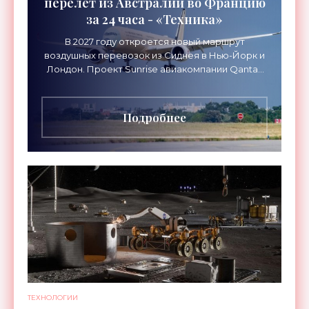
перелет из Австралии во Францию
за 24 часа - «Техника»
В 2027 году откроется новый маршрут
воздушных перевозок из Сиднея в Нью-Йорк и
Лондон. Проект Sunrise авиакомпании Qantas
Airways организует беспосадочные перелеты
длительностью до 24
Подробнее
ТЕХНОЛОГИИ