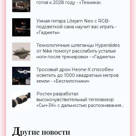
готов к 2028 году - «Техника»
Умная гитара Litejam Neo с RGB-
подсветкой сама научит вас играть -
«Гаджеты»
Технологичные шлепанцы Hyperslides
от Nike помогут расслабить усталые
ноги после тренировки - «Гаджеты»
Тросовый дрон Heone-X способен
осветить до 1000 квадратных метров
земли - «Беспилотники»
Ростех разработал
высокочувствительный тепловизор
«Сыч-3К» с дальностью распознавания
до 2 км - «Гаджеты»
Д
ругие новости