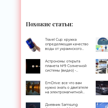
Похожие статьи:
Travel Cup: кружка
определяющая качество
воды от украинского
стартапа H2OMetr -
«Для дома»
Астрономы: открыта
планета №9 Солнечной
системы (видео) -
«Космос»
EmDrive: все что вам
нужно знать о двигателе
на электромагнитной
тяге - «Космос»
Дневник Samsung