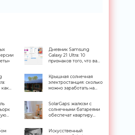
ых
Дневник Samsung
версии
Galaxy 21 Ultra: 10
жеты»
признаков того, что вам
нужен этот смартфон -
«Смартфоны»
g
Крышная солнечная
ra:
электростанция: сколько
 как
можно заработать на
от
домашней СЭС и
«зеленом» тарифе в
ль
SolarGaps: жалюзи с
Украине - «Новости
Бьорк
солнечными батареями
Электроники»
ную
обеспечат квартиру
бесплатной
электроэнергией -
бом
Искусственный
«Новости Электроники»