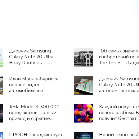
Дневник Samsung
100 самых значим
Galaxy Note 20 Ultra:
изобретений по 
Bixby Routines —
The Times - «Гад
сценарии,
приближающие
Илон Маск забурился:
Дневник Samsun
будущее - «Смартфоны»
первое видео
Galaxy Note 20 Ult
автомобильных
автономность или
электросалазок, новые
долго «живет» эт
фото Годо и
смартфон -
Tesla Model 3: 300 000
Каждый покупате
подробности о сети
«Смартфоны»
предзаказов, полный
нового альбома 
тоннелей под Лос-
привод и скрытые
получит бесплат
Анджелесом -
детали (видео) -
криптовалюту -
«Технологии»
«Транспорт»
«Технологии»
ПРООН посодействует
Новый техно-аль