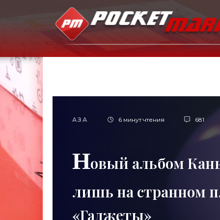
АЗА
6 минут чтения
681
Н
овый альбом Кань
лишь на странном п
«Гаджеты»