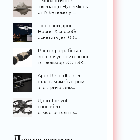
Технологичные
шлепанцы Hyperslides
от Nike помогут
расслабить усталые
ноги после
Тросовый дрон
тренировки -
Heone-X способен
«Гаджеты»
осветить до 1000
квадратных метров
земли -
Ростех разработал
«Беспилотники»
высокочувствительный
тепловизор «Сыч-3К»
с дальностью
распознавания до 2
Apex Recordhunter
км - «Гаджеты»
стал самым быстрым
электрическим
дроном в мире -
«Беспилотники»
Дрон Tornyol
способен
самостоятельно
отслеживать и
уничтожать комаров -
«Беспилотники»
Д
ругие новости