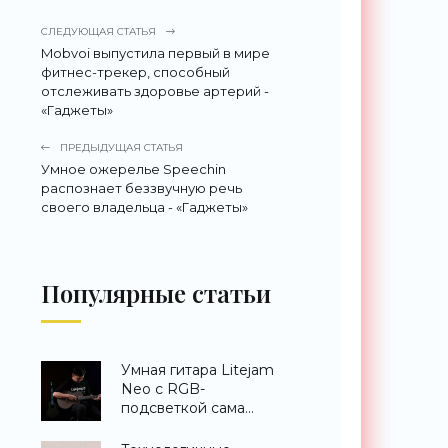
СЛЕДУЮЩАЯ СТАТЬЯ
Mobvoi выпустила первый в мире
фитнес-трекер, способный
отслеживать здоровье артерий -
«Гаджеты»
ПРЕДЫДУЩАЯ СТАТЬЯ
Умное ожерелье Speechin
распознает беззвучную речь
своего владельца - «Гаджеты»
Популярные статьи
Умная гитара Litejam
Neo с RGB-
подсветкой сама
научит вас играть -
«Гаджеты»