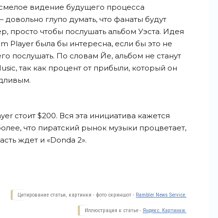
 смелое видение будущего процесса
 довольно глупо думать, что фанаты будут
р, просто чтобы послушать альбом Уэста. Идея
m Player была бы интересна, если бы это не
о послушать. По словам Йе, альбом не станут
Music, так как процент от прибыли, который он
едливым.
er стоит $200. Вся эта инициатива кажется
олее, что пиратский рынок музыки процветает,
часть ждет и «Donda
2».
Цитирование статьи, картинки - фото скриншот -
Rambler News Service.
Иллюстрация к статье -
Яндекс. Картинки.