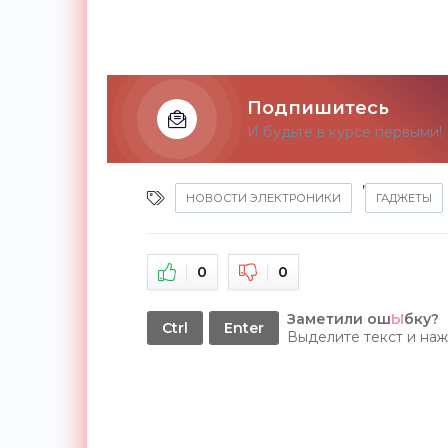
Подпишитесь
И будьте в курсе первыми!
,
НОВОСТИ ЭЛЕКТРОНИКИ
ГАДЖЕТЫ
0
0
Заметили ош
Ы
бку?
Ctrl
Enter
Выделите текст и на