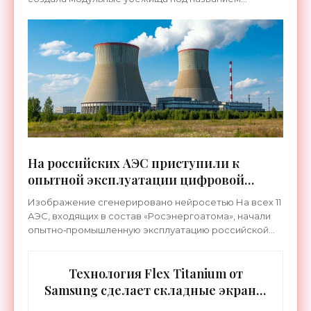
«КУБ‑М», которые уже поставляются заказчикам. В
частности, такие
На российских АЭС приступили к
опытной эксплуатации цифровой
системы «ТОРЭКС» - «Технологии»
Изображение сгенерировано нейросетью На всех 11
АЭС, входящих в состав «Росэнергоатома», начали
опытно‑промышленную эксплуатацию российской
цифровой системы «ТОРЭКС». Пользоваться ей будут
свыше 20
Технология Flex Titanium от
Samsung сделает складные экраны
исключительно долговечными -