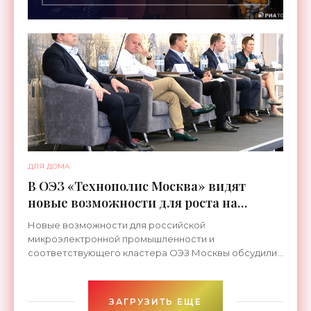
ДЛЯ ДОМА
В ОЭЗ «Технополис Москва» видят
новые возможности для роста на
мировом рынке производства чипов -
Новые возможности для российской
«Новости Электроники»
микроэлектронной промышленности и
соответствующего кластера ОЭЗ Москвы обсудили
в рамках заседания ТехноКлуба «Дефицит чипов: как
выжить в новой реальности»,
ЗАГРУЗИТЬ ЕЩЕ