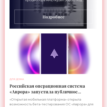
процессора AMD Ryzen 5000G под
микроскопом. В данном случае это Ryzen 5
5600G, но разницы нет, так как кристалл у него
ровно
Подробнее
ДЛЯ ДОМА
Российская операционная система
«Аврора» запустила публичное
тестирование - «Новости Электроники»
«Открытая мобильная платформа» открыла
возможность бета-тестирования ОС «Аврора» для