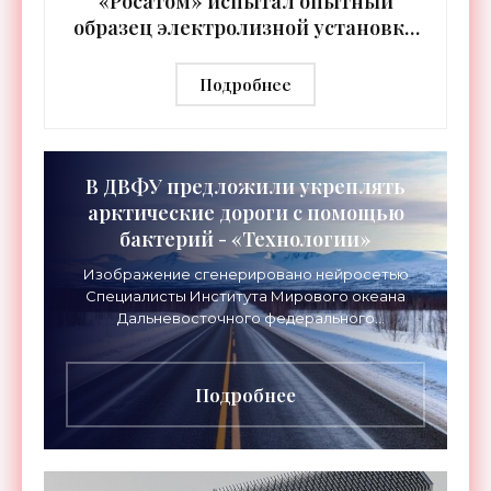
«Росатом» испытал опытный
образец электролизной установки
для производства водорода -
«Технологии»
Подробнее
В ДВФУ предложили укреплять
арктические дороги с помощью
бактерий - «Технологии»
Изображение сгенерировано нейросетью
Специалисты Института Мирового океана
Дальневосточного федерального
университета (ДВФУ) предложили
перспективный способ упрочнения грунтов,
который
Подробнее