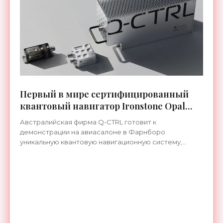
Первый в мире сертифицированный
квантовый навигатор Ironstone Opal
работает без спутников GPS -
Австралийская фирма Q-CTRL готовит к
«Технологии»
демонстрации на авиасалоне в Фарнборо
уникальную квантовую навигационную систему,
которая прошла сертификацию по стандартам
летной годности и предназначена для