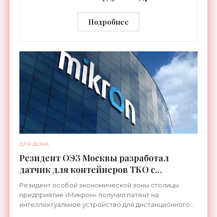
систему госуправления - «Новости
Электроники»
Подробнее
ДЛЯ ДОМА
Резидент ОЭЗ Москвы разработал
датчик для контейнеров ТКО с
контролем температуры - «Новости
Резидент особой экономической зоны столицы
Электроники»
предприятие «Микрон» получил патент на
интеллектуальное устройство для дистанционного
контроля за состоянием мусорных контейнеров.