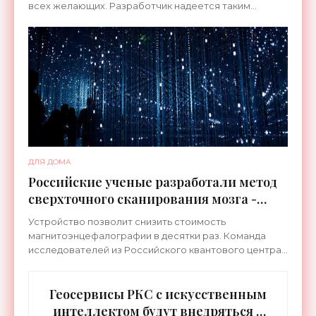
всех желающих. Разработчик надеется таким
образом ускорить развитие первой отечественной
мобильной операционной
ДЛЯ ДОМА
Российские ученые разработали метод
сверхточного сканирования мозга -
«Новости Электроники»
Устройство позволит снизить стоимость
магнитоэнцефалографии в десятки раз. Команда
исследователей из Российского квантового центра,
Сколковского института науки и технологий и...
Геосервисы РКС с искусственным
интеллектом будут внедряться в