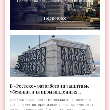
небоскреба, получившего название Atlassian
Central. Башня высотой 180 метров более чем
вдвое превзошла
Подробнее
В «Ростехе» разработали защитные
убежища для промышленных
предприятий - «Технологии»
Изображение: Ростех Компания «РТ‑Проектные
технологии», которая является частью «Ростеха»,
создала модульные убежища под названием