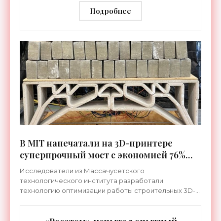
«Технологии»
Подробнее
В MIT напечатали на 3D-принтере
суперпрочный мост с экономией 76%
бетона - «Технологии»
Исследователи из Массачусетского
технологического института разработали
технологию оптимизации работы строительных 3D-
принтеров, что позволило решить фундаментальную
задачу. А именно – печатать