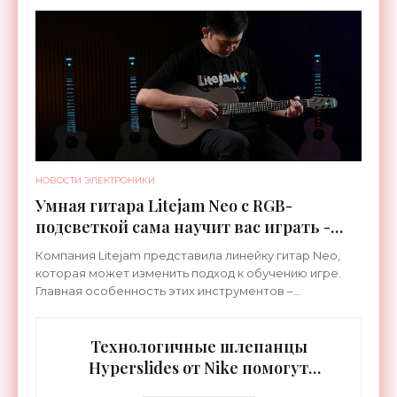
специализируется на робототехнике и космической
НОВОСТИ ЭЛЕКТРОНИКИ
Умная гитара Litejam Neo с RGB-
подсветкой сама научит вас играть -
«Гаджеты»
Компания Litejam представила линейку гитар Neo,
которая может изменить подход к обучению игре.
Главная особенность этих инструментов –
встроенная RGB-подсветка грифа. Светодиоды
синхронизируются с
Технологичные шлепанцы
Hyperslides от Nike помогут
расслабить усталые ноги после