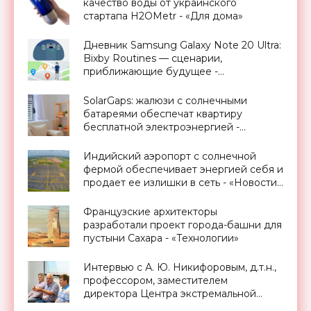
качество воды от украинского
стартапа H2OMetr - «Для дома»
Дневник Samsung Galaxy Note 20 Ultra:
Bixby Routines — сценарии,
приближающие будущее -
«Смартфоны»
SolarGaps: жалюзи с солнечными
батареями обеспечат квартиру
бесплатной электроэнергией -
«Новости Электроники»
Индийский аэропорт с солнечной
фермой обеспечивает энергией себя и
продает ее излишки в сеть - «Новости
Электроники»
Французские архитекторы
разработали проект города-башни для
пустыни Сахара - «Технологии»
Интервью с А. Ю. Никифоровым, д.т.н.,
профессором, заместителем
директора Центра экстремальной
прикладной электроники НИЯУ