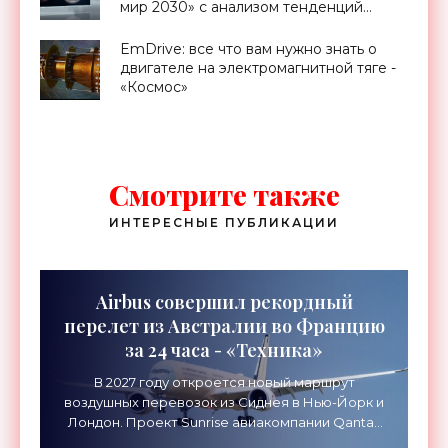
мир 2030» с анализом тенденций
следующего десятилетия -
«Смартфоны»
EmDrive: все что вам нужно знать о
двигателе на электромагнитной тяге -
«Космос»
Смотрите также
ИНТЕРЕСНЫЕ ПУБЛИКАЦИИ
Airbus совершил рекордный
перелет из Австралии во Францию
за 24 часа - «Техника»
В 2027 году откроется новый маршрут
воздушных перевозок из Сиднея в Нью-Йорк и
Лондон. Проект Sunrise авиакомпании Qantas
Airways организует беспосадочные перелеты