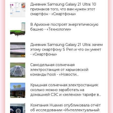
МИФИ - «Смартфоны»
Дневник Samsung Galaxy 21 Ultra: 10
признаков того, что вам нужен этот
смартфон - «Смартфоны»
В Аризоне построят энергетическую
башню - «Технологии»
Дневник Samsung Galaxy 21 Ultra: зачем
этому смартфону S Pen и что он умеет
- «Смартфоны»
Самодельная солнечная
электростанция от харьковской
команды hooli - «Новости
Электроники»
Крышная солнечная электростанция:
сколько можно заработать на
домашней СЭС и «зеленом» тарифе в
Украине - «Новости Электроники»
Компания Huawei опубликовала отчёт
об исследовании «Интеллектуальный