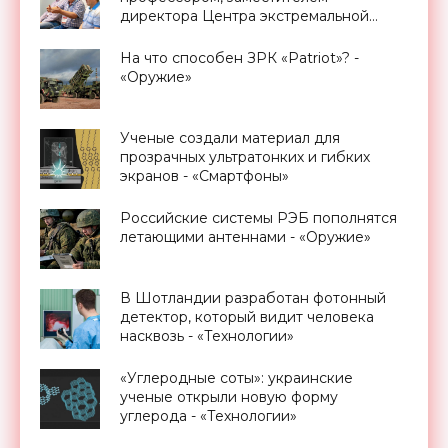
директора Центра экстремальной
прикладной электроники НИЯУ
МИФИ - «Смартфоны»
На что способен ЗРК «Patriot»? -
«Оружие»
Ученые создали материал для
прозрачных ультратонких и гибких
экранов - «Смартфоны»
Российские системы РЭБ пополнятся
летающими антеннами - «Оружие»
В Шотландии разработан фотонный
детектор, который видит человека
насквозь - «Технологии»
«Углеродные соты»: украинские
ученые открыли новую форму
углерода - «Технологии»