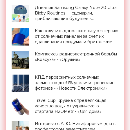
предел Шокли-Квиссера - «Новости
Электроники»
Дневник Samsung Galaxy Note 20 Ultra:
Bixby Routines — сценарии,
приближающие будущее -
«Смартфоны»
Как получить дополнительную энергию
от солнечных панелей за счет их
сдавливания придумали британские
ученые - «Новости Электроники»
Комплексы радиоэлектронной борьбы
«Красуха» - «Оружие»
КПД перовскитных солнечных
элементов до 31% увеличит рециклинг
фотонов - «Новости Электроники»
Travel Cup: кружка определяющая
качество воды от украинского
стартапа H2OMetr - «Для дома»
Интервью с А. Ю. Никифоровым, д.т.н.,
профессором, заместителем