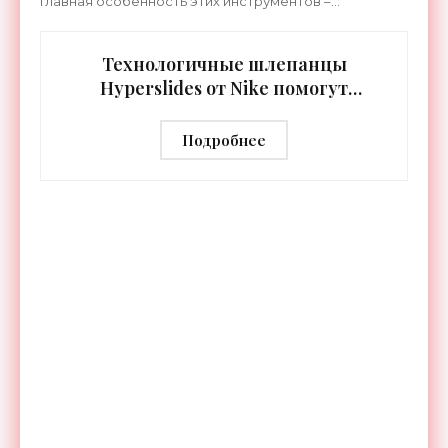
Главная особенность этих инструментов –
встроенная RGB-подсветка грифа. Светодиоды
синхронизируются с
Технологичные шлепанцы
Hyperslides от Nike помогут
расслабить усталые ноги после
тренировки - «Гаджеты»
Подробнее