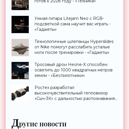
готов к 2028 году - «Техника»
Умная гитара Litejam Neo с RGB-
подсветкой сама научит вас играть -
«Гаджеты»
Технологичные шлепанцы Hyperslides
от Nike помогут расслабить усталые
ноги после тренировки - «Гаджеты»
Тросовый дрон Heone-X способен
осветить до 1000 квадратных метров
земли - «Беспилотники»
Ростех разработал
высокочувствительный тепловизор
«Сыч-3К» с дальностью распознавания
до 2 км - «Гаджеты»
Д
ругие новости