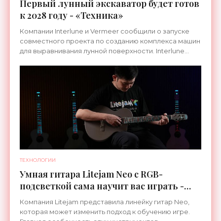
Первый лунный экскаватор будет готов
к 2028 году - «Техника»
Компании Interlune и Vermeer сообщили о запуске
совместного проекта по созданию комплекса машин
для выравнивания лунной поверхности. Interlune
специализируется на робототехнике и космической
ТЕХНОЛОГИИ
Умная гитара Litejam Neo с RGB-
подсветкой сама научит вас играть -
«Гаджеты»
Компания Litejam представила линейку гитар Neo,
которая может изменить подход к обучению игре.