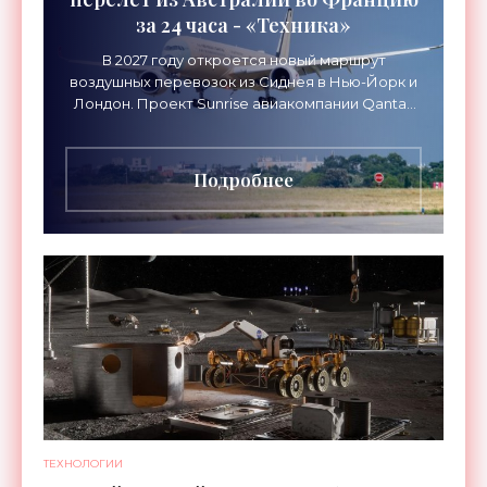
за 24 часа - «Техника»
В 2027 году откроется новый маршрут
воздушных перевозок из Сиднея в Нью-Йорк и
Лондон. Проект Sunrise авиакомпании Qantas
Airways организует беспосадочные перелеты
длительностью до 24
Подробнее
ТЕХНОЛОГИИ