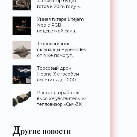
экскаватор будет
готов к 2028 году -
«Техника»
Умная гитара Litejam
Neo с RGB-
подсветкой сама
научит вас играть -
«Гаджеты»
Технологичные
шлепанцы Hyperslides
от Nike помогут
расслабить усталые
ноги после
Тросовый дрон
тренировки -
Heone-X способен
«Гаджеты»
осветить до 1000
квадратных метров
земли -
Ростех разработал
«Беспилотники»
высокочувствительный
тепловизор «Сыч-3К»
с дальностью
распознавания до 2
км - «Гаджеты»
Д
ругие новости