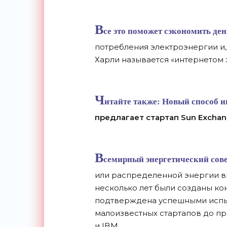
В
се это поможет сэкономить ден
потребления электроэнергии и,
Харли называется «интернетом 
Ч
итайте также:
Новый способ и
предлагает стартап Sun Excha
В
семирный энергетический сове
или распределенной энергии вы
несколько лет были созданы ко
подтверждена успешными испы
малоизвестных стартапов до про
и IBM.