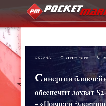
ОКСАНА
6 минут чтения
79
С
инергия блокчей
обеспечит захват $
- «Новости Электро