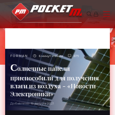
FORMAN
6 минут чтения
679
С
олнечные панели
приспособили для получения
влаги из воздуха - «Новости
Электроники»
Добавлено: 19 августа 2021