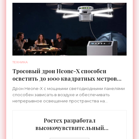
ТЕХНИКА
Тросовый дрон Heone-X способен
осветить до 1000 квадратных метров
земли - «Беспилотники»
Дрон Heone-X с мощными светодиодными панелями
способен зависать в воздухе и обеспечивать
непрерывное освещение пространства на
протяжении целых суток. В отличие от стационарных
источников света,
Ростех разработал
высокочувствительный
тепловизор «Сыч-3К» с