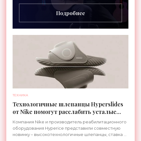
грифа. Светодиоды
Подробнее
ТЕХНИКА
Технологичные шлепанцы Hyperslides
от Nike помогут расслабить усталые
ноги после тренировки - «Гаджеты»
Компания Nike и производитель реабилитационного
оборудования Hyperice представили совместную
новинку – высокотехнологичные шлепанцы, ставка в
которых сделана на сочетание тепла и вибрации.