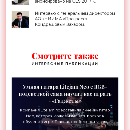
анонсировано на CES 2017 -
«Транспорт»
Интервью с генеральным директором
АО «НИИМА «Прогресс»
Кондрашовым Захаром
Константиновичем в преддверии
Форума «Микроэлектроника-2021» -
«Смартфоны»
Смотрите также
ИНТЕРЕСНЫЕ ПУБЛИКАЦИИ
Умная гитара Litejam Neo с RGB-
подсветкой сама научит вас играть
- «Гаджеты»
Компания Litejam представила линейку гитар
Neo, которая может изменить подход к
обучению игре. Главная особенность этих
инструментов – встроенная RGB-подсветка