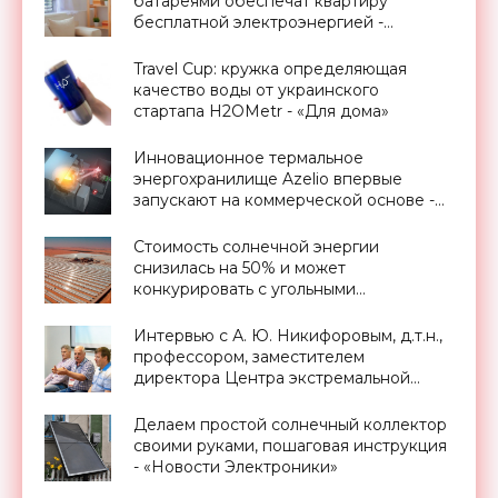
батареями обеспечат квартиру
бесплатной электроэнергией -
«Новости Электроники»
Travel Cup: кружка определяющая
качество воды от украинского
стартапа H2OMetr - «Для дома»
Инновационное термальное
энергохранилище Azelio впервые
запускают на коммерческой основе -
«Технологии»
Стоимость солнечной энергии
снизилась на 50% и может
конкурировать с угольными
электростанциями - «Новости
Электроники»
Интервью с А. Ю. Никифоровым, д.т.н.,
профессором, заместителем
директора Центра экстремальной
прикладной электроники НИЯУ
МИФИ - «Смартфоны»
Делаем простой солнечный коллектор
своими руками, пошаговая инструкция
- «Новости Электроники»