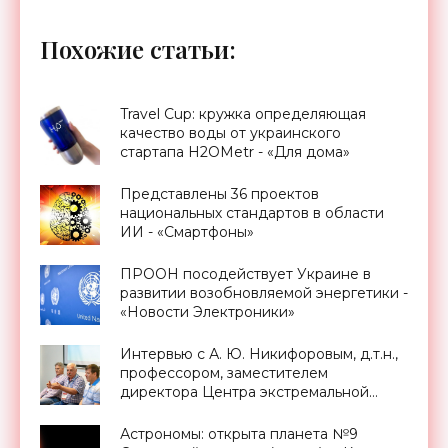
Похожие статьи:
Travel Cup: кружка определяющая
качество воды от украинского
стартапа H2OMetr - «Для дома»
Представлены 36 проектов
национальных стандартов в области
ИИ - «Смартфоны»
ПРООН посодействует Украине в
развитии возобновляемой энергетики -
«Новости Электроники»
Интервью с А. Ю. Никифоровым, д.т.н.,
профессором, заместителем
директора Центра экстремальной
прикладной электроники НИЯУ
МИФИ - «Смартфоны»
Астрономы: открыта планета №9