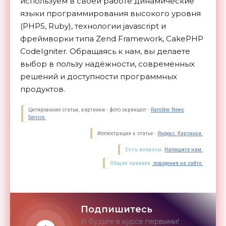
используем в своей работе динамические
языки программирования высокого уровня
(PHР5, Ruby), технологии jаvascript и
фреймворки типа Zend Framework, CakePHP
CodeIgniter. Обращаясь к нам, вы делаете
выбор в пользу надёжности, современных
решений и доступности программных
продуктов.
Цитирование статьи, картинки - фото скриншот -
Rambler News
Service.
Иллюстрация к статье -
Яндекс. Картинки.
Есть вопросы.
Напишите нам.
Общие правила
поведения на сайте.
Подпишитесь
И будьте в курсе первыми!