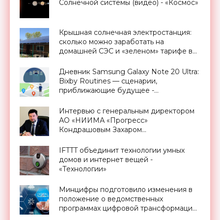
Солнечной системы (видео) - «Космос»
Крышная солнечная электростанция:
сколько можно заработать на
домашней СЭС и «зеленом» тарифе в
Украине - «Новости Электроники»
Дневник Samsung Galaxy Note 20 Ultra:
Bixby Routines — сценарии,
приближающие будущее -
«Смартфоны»
Интервью с генеральным директором
АО «НИИМА «Прогресс»
Кондрашовым Захаром
Константиновичем в преддверии
Форума «Микроэлектроника-2021» -
IFTTT объединит технологии умных
«Смартфоны»
домов и интернет вещей -
«Технологии»
Минцифры подготовило изменения в
положение о ведомственных
программах цифровой трансформации
- «Новости Электроники»