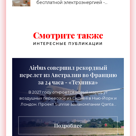
бесплатной электроэнергией -
«Новости Электроники»
Смотрите также
ИНТЕРЕСНЫЕ ПУБЛИКАЦИИ
Airbus совершил рекордный
перелет из Австралии во Францию
за 24 часа - «Техника»
В 2027 году откроется новый маршрут
воздушных перевозок из Сиднея в Нью-Йорк и
Лондон. Проект Sunrise авиакомпании Qantas
Airways организует беспосадочные перелеты
длительностью до 24
Подробнее