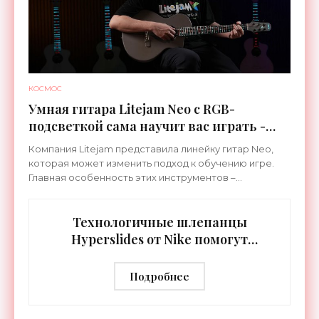
КОСМОС
Умная гитара Litejam Neo с RGB-
подсветкой сама научит вас играть -
«Гаджеты»
Компания Litejam представила линейку гитар Neo,
которая может изменить подход к обучению игре.
Главная особенность этих инструментов –
встроенная RGB-подсветка грифа. Светодиоды
синхронизируются с
Технологичные шлепанцы
Hyperslides от Nike помогут
расслабить усталые ноги после
тренировки - «Гаджеты»
Подробнее