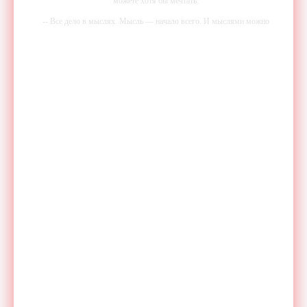
можете хотя бы мечтать.
-- Все дело в мыслях. Мысль — начало всего. И мыслями можно
управлять. И поэтому главное дело совершенствования: работать над
мыслями.
-- Идите уверенно по направлению к мечте. Живите той жизнью,
которую вы сами себе придумали.
-- Самое большое богатство — это ум. Самая большая нищета —
глупость. Из всех страхов самый пугающий — самолюбование.
-- Лучшее, что можно сделать с хорошим советом, это пропустить его
мимо ушей. Он никогда не бывает полезен никому, кроме того, кто
его дал.
-- Люблю давать советы и очень не люблю, когда их дают мне.