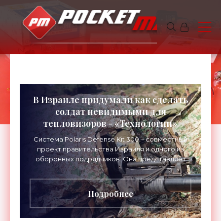
В Израиле придумали как сделать
солдат невидимыми для
тепловизоров - «Технологии»
Система Polaris Defense Kit 300 – совместный
проект правительства Израиля и одного из
оборонных подрядчиков. Она представляет
собой материал из комбинации «металлов,
микроволокон и
Подробнее