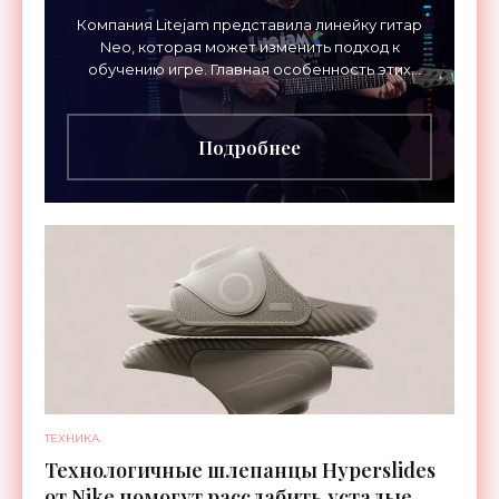
Компания Litejam представила линейку гитар
Neo, которая может изменить подход к
обучению игре. Главная особенность этих
инструментов – встроенная RGB-подсветка
грифа. Светодиоды
Подробнее
ТЕХНИКА
Технологичные шлепанцы Hyperslides
от Nike помогут расслабить усталые