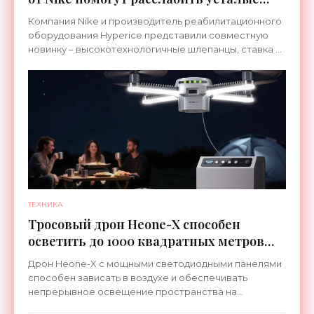
ноги после тренировки - «Гаджеты»
Компания Nike и производитель реабилитационного
оборудования Hyperice представили совместную
новинку – высокотехнологичные шлепанцы, ставка в
которых сделана на сочетание тепла и вибрации.
ТЕХНИКА
Тросовый дрон Heone-X способен
осветить до 1000 квадратных метров
земли - «Беспилотники»
Дрон Heone-X с мощными светодиодными панелями
способен зависать в воздухе и обеспечивать
непрерывное освещение пространства на
протяжении целых суток. В отличие от стационарных