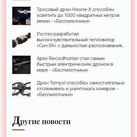
Тросовый дрон Heone-X способен
осветить до 1000 квадратных метров
земли - «Беспилотники»
Ростех разработал
высокочувствительный тепловизор
«Сыч-3К» с дальностью распознавания
до 2 км - «Гаджеты»
Apex Recordhunter стал самым
быстрым электрическим дроном в
мире - «Беспилотники»
Дрон Tornyol способен самостоятельно
отслеживать и уничтожать комаров -
«Беспилотники»
Д
ругие новости