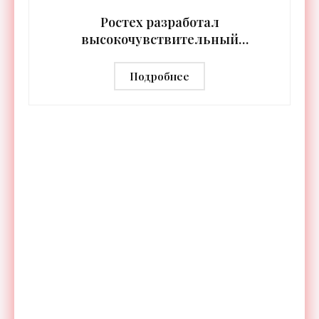
источников света,
Ростех разработал
высокочувствительный
тепловизор «Сыч-3К» с
дальностью распознавания до 2 км
Подробнее
- «Гаджеты»