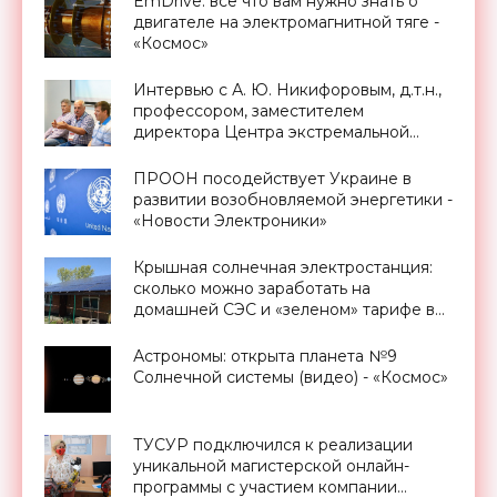
EmDrive: все что вам нужно знать о
двигателе на электромагнитной тяге -
«Космос»
Интервью с А. Ю. Никифоровым, д.т.н.,
профессором, заместителем
директора Центра экстремальной
прикладной электроники НИЯУ
МИФИ - «Смартфоны»
ПРООН посодействует Украине в
развитии возобновляемой энергетики -
«Новости Электроники»
Крышная солнечная электростанция:
сколько можно заработать на
домашней СЭС и «зеленом» тарифе в
Украине - «Новости Электроники»
Астрономы: открыта планета №9
Солнечной системы (видео) - «Космос»
ТУСУР подключился к реализации
уникальной магистерской онлайн-
программы с участием компании