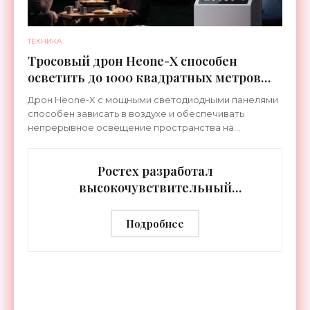
ТЕХНИКА
Тросовый дрон Heone-X способен
осветить до 1000 квадратных метров
земли - «Беспилотники»
Дрон Heone-X с мощными светодиодными панелями
способен зависать в воздухе и обеспечивать
непрерывное освещение пространства на
протяжении целых суток. В отличие от стационарных
источников света,
Ростех разработал
высокочувствительный
тепловизор «Сыч-3К» с
дальностью распознавания до 2 км
Подробнее
- «Гаджеты»