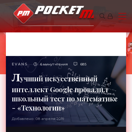
EVANS
6 минут чтения
685
Л
учший искусственный
интеллект Google провалил
школьный тест по математике
- «Технологии»
Добавлено: 08 апреля 2019