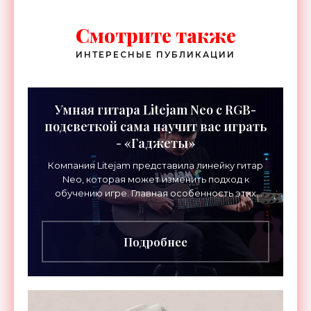
Смотрите также
ИНТЕРЕСНЫЕ ПУБЛИКАЦИИ
Умная гитара Litejam Neo с RGB-
подсветкой сама научит вас играть
- «Гаджеты»
Компания Litejam представила линейку гитар
Neo, которая может изменить подход к
обучению игре. Главная особенность этих
инструментов – встроенная RGB-подсветка
грифа. Светодиоды
Подробнее