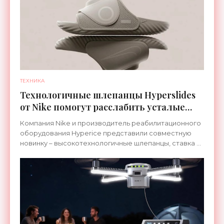
ТЕХНИКА
Технологичные шлепанцы Hyperslides
от Nike помогут расслабить усталые
ноги после тренировки - «Гаджеты»
Компания Nike и производитель реабилитационного
оборудования Hyperice представили совместную
новинку – высокотехнологичные шлепанцы, ставка в
которых сделана на сочетание тепла и вибрации.