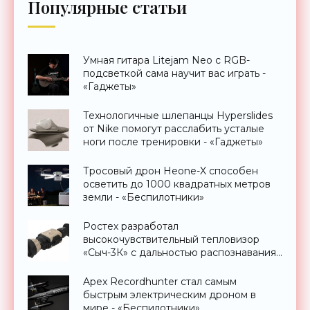
Популярные статьи
Умная гитара Litejam Neo с RGB-
подсветкой сама научит вас играть -
«Гаджеты»
Технологичные шлепанцы Hyperslides
от Nike помогут расслабить усталые
ноги после тренировки - «Гаджеты»
Тросовый дрон Heone-X способен
осветить до 1000 квадратных метров
земли - «Беспилотники»
Ростех разработал
высокочувствительный тепловизор
«Сыч-3К» с дальностью распознавания
до 2 км - «Гаджеты»
Apex Recordhunter стал самым
быстрым электрическим дроном в
мире - «Беспилотники»