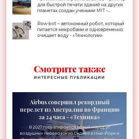
для быстрой печати зданий на других
планетах создан учеными MIT -
«Технологии»
Row-bot – автономный робот, который
питается микробами и одновременно
очищает воду - «Технологии»
Смотрите также
ИНТЕРЕСНЫЕ ПУБЛИКАЦИИ
Airbus совершил рекордный
перелет из Австралии во Францию
за 24 часа - «Техника»
В 2027 году откроется новый маршрут
воздушных перевозок из Сиднея в Нью-Йорк и