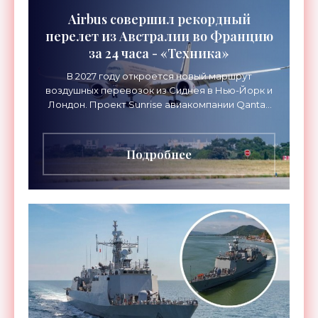
Airbus совершил рекордный
перелет из Австралии во Францию
за 24 часа - «Техника»
В 2027 году откроется новый маршрут
воздушных перевозок из Сиднея в Нью-Йорк и
Лондон. Проект Sunrise авиакомпании Qantas
Airways организует беспосадочные перелеты
длительностью до 24
Подробнее