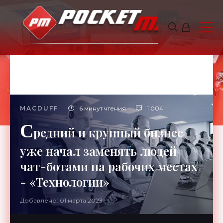
MACDUFF
6 минут чтения
1 004
С
редний и крупный бизнес
уже начал заменять людей
чат-ботами на рабочих местах
- «Технологии»
Добавлено: 01 марта 2023