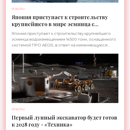
РОБОТЫ
Япония приступает к строительству
крупнейшего в мире эсминца с
системой ПРО AEGIS - «Оружие»
Япония приступает к строительству крупнейшего
эсминца водоизмещением 14500 тонн, оснащенного
системой ПРО AEGIS, в ответ на изменяющуюся
ситуацию в Восточной Азии — в частности, на
ракетные
РОБОТЫ
Первый лунный экскаватор будет готов
к 2028 году - «Техника»