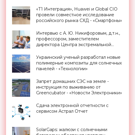
«Т1 Интеграция», Huawei и Global CIO
провели совместное исследование
российского рынка СХД - «Смартфоны»
Интервью с А. Ю. Никифоровым, д.т.н.,
профессором, заместителем
директора Центра экстремальной
прикладной электроники НИЯУ
МИФИ - «Смартфоны»
Украинский ученый разработал новые
полимерные композиты для солнечных
панелей - «Технологии»
Запрет домашних СЭС на земле -
инструкция по выживанию от
Greencubator - «Новости Электроники»
Сдача электронной отчетности с
сервисом Астрал Отчет
SolarGaps: жалюзи с солнечными