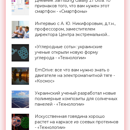
Дневник Samsung Galaxy 21 Ultra: 10
признаков того, что вам нужен этот
смартфон - «Смартфоны»
Интервью с А. Ю. Никифоровым, д.т.н.,
профессором, заместителем
директора Центра экстремальной
прикладной электроники НИЯУ
МИФИ - «Смартфоны»
«Углеродные соты»: украинские
ученые открыли новую форму
углерода - «Технологии»
EmDrive: все что вам нужно знать о
двигателе на электромагнитной тяге -
«Космос»
Украинский ученый разработал новые
полимерные композиты для солнечных
панелей - «Технологии»
Искусственная говядина хорошо
растет на каркасе из соевых протеинов
- «Технологии»