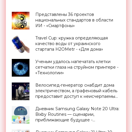
Представлены 36 проектов
национальных стандартов в области
ИИ - «Смартфоны»
Travel Cup: кружка определяющая
качество воды от украинского
стартапа H2OMetr - «Для дома»
Ученым удалось напечатать клетки
сетчатки глаза на струйном принтере -
«Технологии»
Велосипед-генератор снабдит дома
электричеством, а графеновый кабель
предоставит доступ к неисчерпаемым
запасам геотермальной энергии,
проект Billions in Change (видео) -
Дневник Samsung Galaxy Note 20 Ultra:
«Новости Электроники»
Bixby Routines — сценарии,
приближающие будущее -
«Смартфоны»