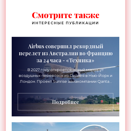
Смотрите также
ИНТЕРЕСНЫЕ ПУБЛИКАЦИИ
Airbus совершил рекордный
перелет из Австралии во Францию
за 24 часа - «Техника»
В 2027 году откроется новый маршрут
воздушных перевозок из Сиднея в Нью-Йорк и
Лондон. Проект Sunrise авиакомпании Qantas
Airways организует беспосадочные перелеты
длительностью до 24
Подробнее