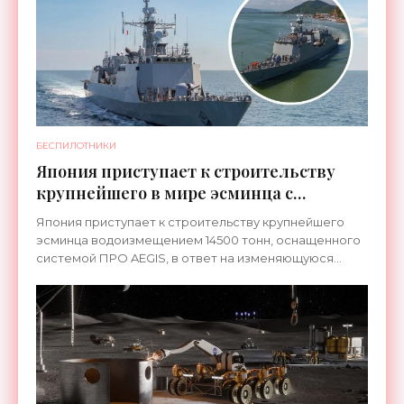
БЕСПИЛОТНИКИ
Япония приступает к строительству
крупнейшего в мире эсминца с
системой ПРО AEGIS - «Оружие»
Япония приступает к строительству крупнейшего
эсминца водоизмещением 14500 тонн, оснащенного
системой ПРО AEGIS, в ответ на изменяющуюся
ситуацию в Восточной Азии — в частности, на
ракетные