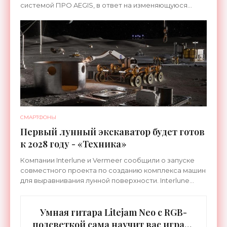
системой ПРО AEGIS, в ответ на изменяющуюся
ситуацию в Восточной Азии — в частности, на
ракетные
СМАРТФОНЫ
Первый лунный экскаватор будет готов
к 2028 году - «Техника»
Компании Interlune и Vermeer сообщили о запуске
совместного проекта по созданию комплекса машин
для выравнивания лунной поверхности. Interlune
специализируется на робототехнике и космической
Умная гитара Litejam Neo с RGB-
подсветкой сама научит вас играть