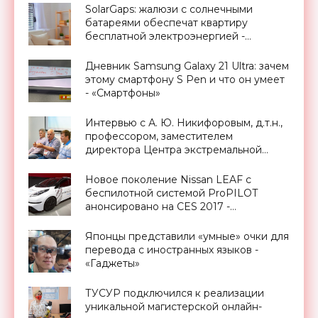
SolarGaps: жалюзи с солнечными
батареями обеспечат квартиру
бесплатной электроэнергией -
«Новости Электроники»
Дневник Samsung Galaxy 21 Ultra: зачем
этому смартфону S Pen и что он умеет
- «Смартфоны»
Интервью с А. Ю. Никифоровым, д.т.н.,
профессором, заместителем
директора Центра экстремальной
прикладной электроники НИЯУ
МИФИ - «Смартфоны»
Новое поколение Nissan LEAF с
беспилотной системой ProPILOT
анонсировано на CES 2017 -
«Транспорт»
Японцы представили «умные» очки для
перевода с иностранных языков -
«Гаджеты»
ТУСУР подключился к реализации
уникальной магистерской онлайн-