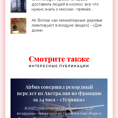
доставила людей в космос: все что
нужно знать о миссии - прямая
трансляция запуска - «Космос»
Air Bonsai: как миниатюрные деревья
левитируют в воздухе (видео) - «Для
дома»
Смотрите также
ИНТЕРЕСНЫЕ ПУБЛИКАЦИИ
Airbus совершил рекордный
перелет из Австралии во Францию
за 24 часа - «Техника»
В 2027 году откроется новый маршрут
воздушных перевозок из Сиднея в Нью-Йорк и