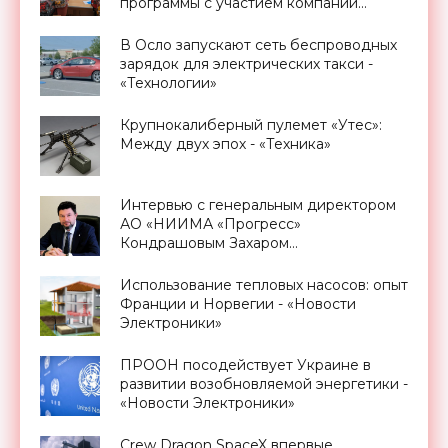
программы с участием компании
Promobot - «Новости Электроники»
В Осло запускают сеть беспроводных
зарядок для электрических такси -
«Технологии»
Крупнокалиберный пулемет «Утес»:
Между двух эпох - «Техника»
Интервью с генеральным директором
АО «НИИМА «Прогресс»
Кондрашовым Захаром
Константиновичем в преддверии
Форума «Микроэлектроника-2021» -
Использование тепловых насосов: опыт
«Смартфоны»
Франции и Норвегии - «Новости
Электроники»
ПРООН посодействует Украине в
развитии возобновляемой энергетики -
«Новости Электроники»
Crew Dragon SpaceX впервые