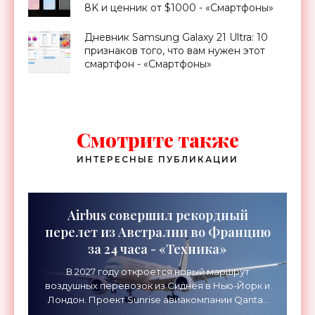
8K и ценник от $1000 - «Смартфоны»
Дневник Samsung Galaxy 21 Ultra: 10
признаков того, что вам нужен этот
смартфон - «Смартфоны»
Смотрите также
ИНТЕРЕСНЫЕ ПУБЛИКАЦИИ
Airbus совершил рекордный
перелет из Австралии во Францию
за 24 часа - «Техника»
В 2027 году откроется новый маршрут
воздушных перевозок из Сиднея в Нью-Йорк и
Лондон. Проект Sunrise авиакомпании Qantas
Airways организует беспосадочные перелеты