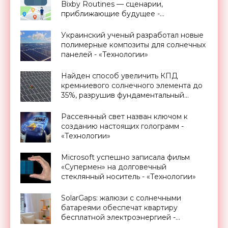
Bixby Routines — сценарии,
приближающие будущее -
«Смартфоны»
Украинский ученый разработал новые
полимерные композиты для солнечных
панелей - «Технологии»
Найден способ увеличить КПД
кремниевого солнечного элемента до
35%, разрушив фундаментальный
предел Шокли-Квиссера - «Новости
Электроники»
Рассеянный свет назван ключом к
созданию настоящих голограмм -
«Технологии»
Microsoft успешно записала фильм
«Супермен» на долговечный
стеклянный носитель - «Технологии»
SolarGaps: жалюзи с солнечными
батареями обеспечат квартиру
бесплатной электроэнергией -
«Новости Электроники»