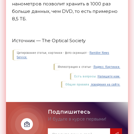
нанометров позволит хранить в 1000 раз
больше данных, чем DVD, то есть примерно
8,5
ТБ.
Источник — The Optical Society
Цитирование статьи, картинки - фото скриншот -
Rambler News
Service.
Иллюстрация к статье -
Яндекс. Картинки.
Есть вопросы.
Напишите нам.
Общие правила
поведения на сайте.
Подпишитесь
И будьте в курсе первыми!