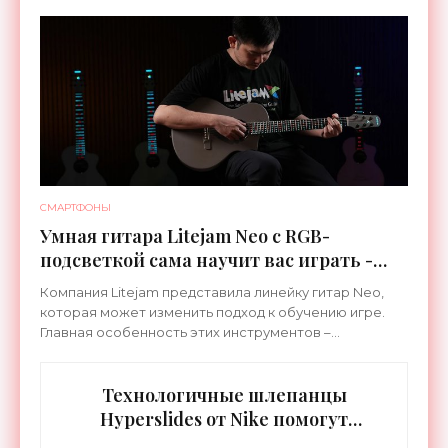
специализируется на робототехнике и космической
СМАРТФОНЫ
Умная гитара Litejam Neo с RGB-
подсветкой сама научит вас играть -
«Гаджеты»
Компания Litejam представила линейку гитар Neo,
которая может изменить подход к обучению игре.
Главная особенность этих инструментов –
встроенная RGB-подсветка грифа. Светодиоды
синхронизируются с
Технологичные шлепанцы
Hyperslides от Nike помогут
расслабить усталые ноги после