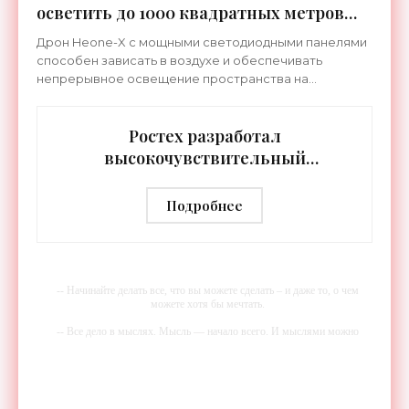
осветить до 1000 квадратных метров
земли - «Беспилотники»
Дрон Heone-X с мощными светодиодными панелями
способен зависать в воздухе и обеспечивать
непрерывное освещение пространства на
протяжении целых суток. В отличие от стационарных
источников света,
Ростех разработал
высокочувствительный
тепловизор «Сыч-3К» с
дальностью распознавания до 2 км
Подробнее
- «Гаджеты»
-- Начинайте делать все, что вы можете сделать – и даже то, о чем
можете хотя бы мечтать.
-- Все дело в мыслях. Мысль — начало всего. И мыслями можно
управлять. И поэтому главное дело совершенствования: работать над
мыслями.
-- Идите уверенно по направлению к мечте. Живите той жизнью,
которую вы сами себе придумали.