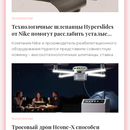
ТЕХНОЛОГИИ
Технологичные шлепанцы Hyperslides
от Nike помогут расслабить усталые
ноги после тренировки - «Гаджеты»
Компания Nike и производитель реабилитационного
оборудования Hyperice представили совместную
новинку – высокотехнологичные шлепанцы, ставка в
которых сделана на сочетание тепла и вибрации.
ТЕХНОЛОГИИ
Тросовый дрон Heone-X способен