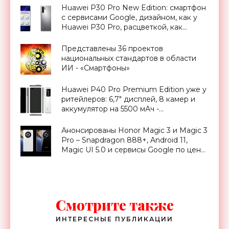
Huawei P30 Pro New Edition: смартфон
с сервисами Google, дизайном, как у
Huawei P30 Pro, расцветкой, как
Huawei P40 Pro и ценником в 750 евро
- «Смартфоны»
Представлены 36 проектов
национальных стандартов в области
ИИ - «Смартфоны»
Huawei P40 Pro Premium Edition уже у
ритейлеров: 6,7" дисплей, 8 камер и
аккумулятор на 5500 мАч -
«Смартфоны»
Анонсированы Honor Magic 3 и Magic 3
Pro – Snapdragon 888+, Android 11,
Magic UI 5.0 и сервисы Google по цене
от 899 евро - «Смартфоны»
Смотрите также
ИНТЕРЕСНЫЕ ПУБЛИКАЦИИ