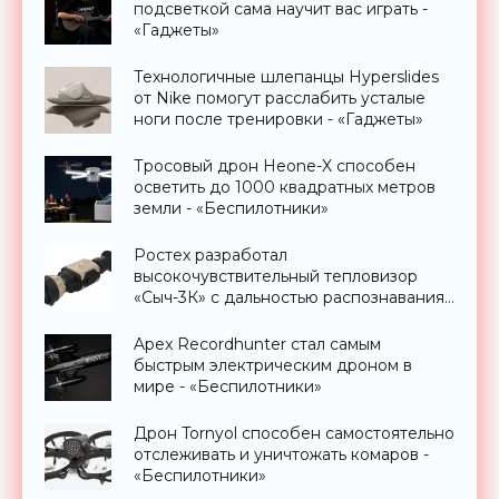
подсветкой сама научит вас играть -
«Гаджеты»
Технологичные шлепанцы Hyperslides
от Nike помогут расслабить усталые
ноги после тренировки - «Гаджеты»
Тросовый дрон Heone-X способен
осветить до 1000 квадратных метров
земли - «Беспилотники»
Ростех разработал
высокочувствительный тепловизор
«Сыч-3К» с дальностью распознавания
до 2 км - «Гаджеты»
Apex Recordhunter стал самым
быстрым электрическим дроном в
мире - «Беспилотники»
Дрон Tornyol способен самостоятельно
отслеживать и уничтожать комаров -
«Беспилотники»