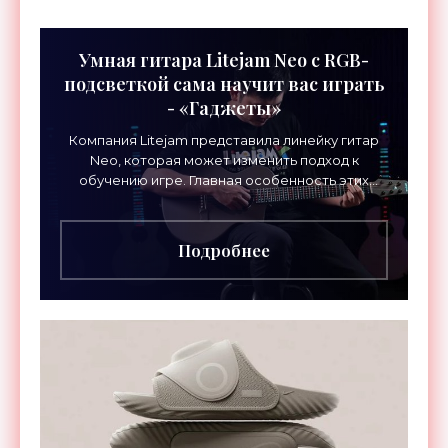
Умная гитара Litejam Neo с RGB-
подсветкой сама научит вас играть
- «Гаджеты»
Компания Litejam представила линейку гитар
Neo, которая может изменить подход к
обучению игре. Главная особенность этих
инструментов – встроенная RGB-подсветка
грифа. Светодиоды
Подробнее