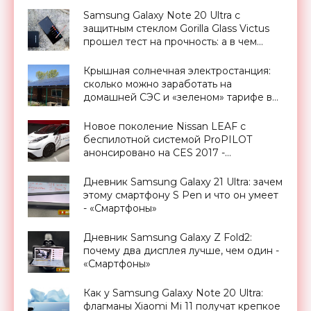
МП и ценник от $265 - «Смартфоны»
Samsung Galaxy Note 20 Ultra с
защитным стеклом Gorilla Glass Victus
прошел тест на прочность: а в чем
разница? - «Смартфоны»
Крышная солнечная электростанция:
сколько можно заработать на
домашней СЭС и «зеленом» тарифе в
Украине - «Новости Электроники»
Новое поколение Nissan LEAF с
беспилотной системой ProPILOT
анонсировано на CES 2017 -
«Транспорт»
Дневник Samsung Galaxy 21 Ultra: зачем
этому смартфону S Pen и что он умеет
- «Смартфоны»
Дневник Samsung Galaxy Z Fold2:
почему два дисплея лучше, чем один -
«Смартфоны»
Как у Samsung Galaxy Note 20 Ultra:
флагманы Xiaomi Mi 11 получат крепкое