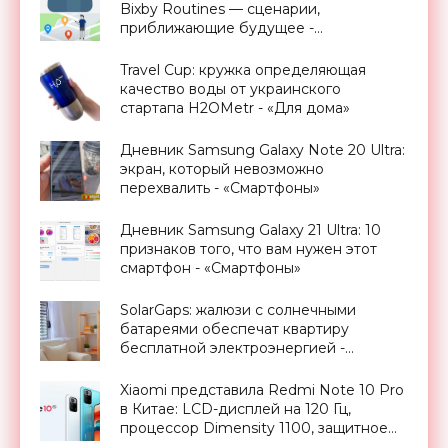
Bixby Routines — сценарии,
приближающие будущее -
«Смартфоны»
Travel Cup: кружка определяющая
качество воды от украинского
стартапа H2OMetr - «Для дома»
Дневник Samsung Galaxy Note 20 Ultra:
экран, который невозможно
перехвалить - «Смартфоны»
Дневник Samsung Galaxy 21 Ultra: 10
признаков того, что вам нужен этот
смартфон - «Смартфоны»
SolarGaps: жалюзи с солнечными
батареями обеспечат квартиру
бесплатной электроэнергией -
«Новости Электроники»
Xiaomi представила Redmi Note 10 Pro
в Китае: LCD-дисплей на 120 Гц,
процессор Dimensity 1100, защитное
стекло Gorilla Glass Victus, камера на 64