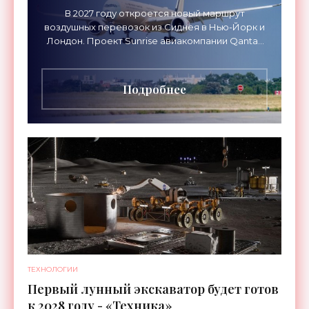
В 2027 году откроется новый маршрут
воздушных перевозок из Сиднея в Нью-Йорк и
Лондон. Проект Sunrise авиакомпании Qantas
Airways организует беспосадочные перелеты
длительностью до 24
Подробнее
ТЕХНОЛОГИИ
Первый лунный экскаватор будет готов
к 2028 году - «Техника»