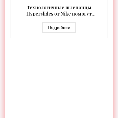
синхронизируются с
Технологичные шлепанцы
Hyperslides от Nike помогут
расслабить усталые ноги после
тренировки - «Гаджеты»
Подробнее