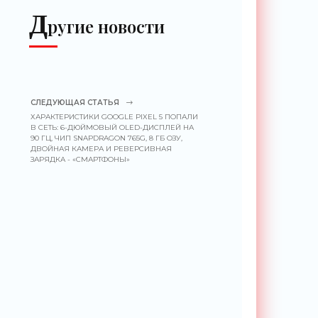
«Беспилотники»
Д
ругие новости
СЛЕДУЮЩАЯ СТАТЬЯ
ХАРАКТЕРИСТИКИ GOOGLE PIXEL 5 ПОПАЛИ
В СЕТЬ: 6-ДЮЙМОВЫЙ OLED-ДИСПЛЕЙ НА
90 ГЦ, ЧИП SNAPDRAGON 765G, 8 ГБ ОЗУ,
ДВОЙНАЯ КАМЕРА И РЕВЕРСИВНАЯ
ЗАРЯДКА - «СМАРТФОНЫ»