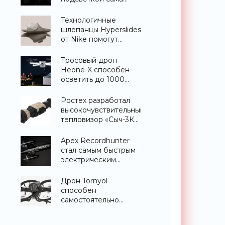
научит вас играть -
«Гаджеты»
Технологичные
шлепанцы Hyperslides
от Nike помогут
расслабить усталые
ноги после
Тросовый дрон
тренировки -
Heone-X способен
«Гаджеты»
осветить до 1000
квадратных метров
земли -
Ростех разработал
«Беспилотники»
высокочувствительный
тепловизор «Сыч-3К»
с дальностью
распознавания до 2
Apex Recordhunter
км - «Гаджеты»
стал самым быстрым
электрическим
дроном в мире -
«Беспилотники»
Дрон Tornyol
способен
самостоятельно
отслеживать и
уничтожать комаров -