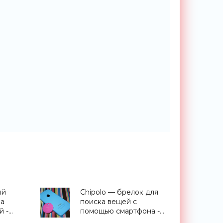
ый
Chipolo — брелок для
ка
поиска вещей с
й -
помощью смартфона -
«Гаджеты»