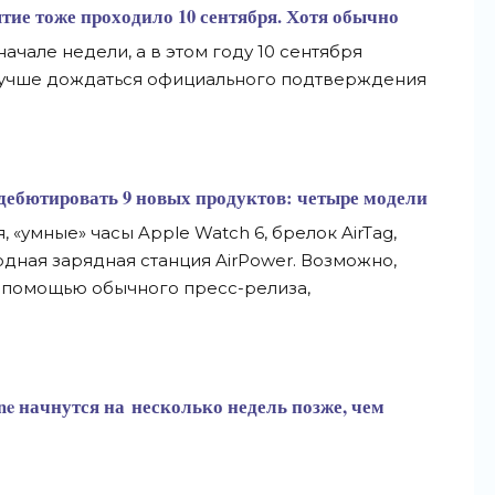
тие тоже проходило 10 сентября. Хотя обычно
начале недели, а
в
этом году 10 сентября
лучше дождаться официального подтверждения
дебютировать 9 новых продуктов: четыре модели
я,
«
умные
»
часы Apple Watch 6, брелок AirTag,
дная зарядная станция AirPower. Возможно,
помощью обычного
пресс-релиза
,
ne начнутся на
несколько недель позже, чем