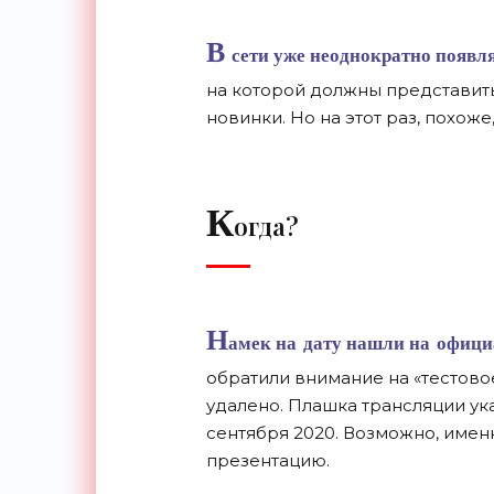
В
сети уже неоднократно появл
на
которой должны представить
новинки. Но
на
этот раз, похоже
К
огда?
Н
амек на
дату нашли на
офици
обратили внимание на
«
тестово
удалено. Плашка трансляции ук
сентября 2020. Возможно, имен
презентацию.