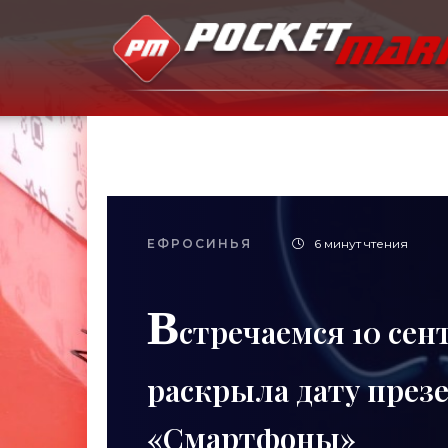
ЕФРОСИНЬЯ
6 минут чтения
В
стречаемся 10 сен
раскрыла дату презе
«Смартфоны»