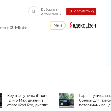
Добавить
ОБСУДИТЬ (0)
в мою ленту
Мы в
жмите
Ctrl+Enter
Крупная утечка iPhone
Lapa — уникальн
12 Pro Max: дизайн в
брелок для поис
стиле iPad Pro, дисплей
потерянных веще
на 6.7″, уменьшенная
«Гаджеты»