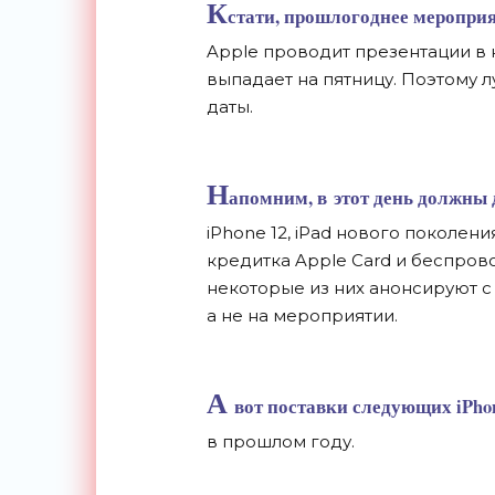
К
стати, прошлогоднее мероприя
Apple проводит презентации в
выпадает на
пятницу. Поэтому 
даты.
Н
апомним, в
этот день должны 
iPhone 12, iPad нового поколени
кредитка Apple Card и
беспрово
некоторые из
них анонсируют с
а
не
на
мероприятии.
А
вот поставки следующих iPho
в
прошлом году.