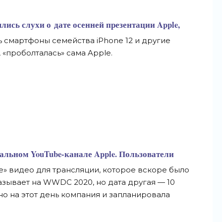
ялись слухи о
дате осенней презентации Apple,
 смартфоны семейства iPhone 12 и
другие
,
«
проболталась
»
сама Apple.
альном
YouTube-канале
Apple. Пользователи
е
»
видео для трансляции, которое вскоре было
азывает на
WWDC 2020, но
дата другая
—
10
но на
этот день компания и
запланировала