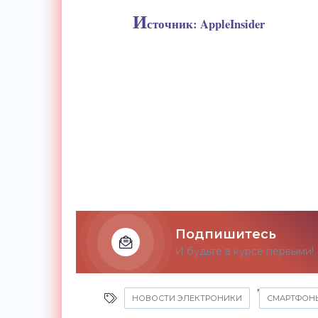
И
сточник: AppleInsider
Подпишитесь
И будьте в курсе первыми!
,
НОВОСТИ ЭЛЕКТРОНИКИ
СМАРТФОН