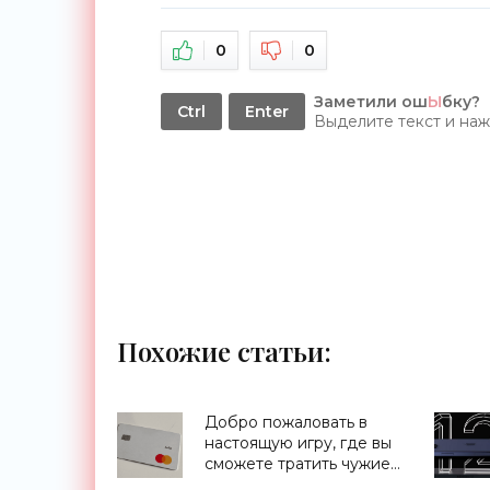
0
0
Заметили ош
Ы
бку?
Ctrl
Enter
Выделите текст и на
Похожие статьи:
Добро пожаловать в
настоящую игру, где вы
сможете тратить чужие
деньги - «Технологии»