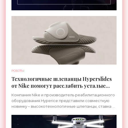
РОБОТЫ
Технологичные шлепанцы Hyperslides
от Nike помогут расслабить усталые
ноги после тренировки - «Гаджеты»
Компания Nike и производитель реабилитационного
оборудования Hyperice представили совместную
новинку – высокотехнологичные шлепанцы, ставка в
которых сделана на сочетание тепла и вибрации.