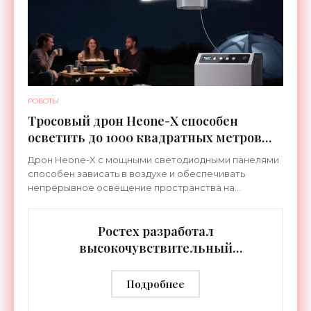
РОБОТЫ
Тросовый дрон Heone-X способен
осветить до 1000 квадратных метров
земли - «Беспилотники»
Дрон Heone-X с мощными светодиодными панелями
способен зависать в воздухе и обеспечивать
непрерывное освещение пространства на
протяжении целых суток. В отличие от стационарных
источников света,
Ростех разработал
высокочувствительный
тепловизор «Сыч-3К» с
дальностью распознавания до 2 км
Подробнее
- «Гаджеты»