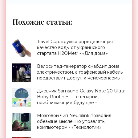
Похожие статьи:
Travel Cup: кружка определяющая
качество воды от украинского
стартапа H2OMetr - «Для дома»
Велосипед-генератор снабдит дома
электричеством, а графеновый кабель
предоставит доступ к неисчерпаемым
запасам геотермальной энергии,
проект Billions in Change (видео) -
Дневник Samsung Galaxy Note 20 Ultra:
«Новости Электроники»
Bixby Routines — сценарии,
приближающие будущее -
«Смартфоны»
Мозговой чип Neuralink позволил
обезьяне мысленно управлять
компьютером - «Технологии»