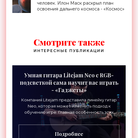
человек. Илон Маск раскрыл план
освоения дальнего космоса - «Космос»
Смотрите также
ИНТЕРЕСНЫЕ ПУБЛИКАЦИИ
Умная гитара Litejam Neo с RGB-
подсветкой сама научит вас играть
- «Гаджеты»
Компания Litejam представила линейку гитар
Neo, которая может изменить подход к
обучению игре. Главная особенность этих
инструментов – встроенная RGB-подсветка
грифа. Светодиоды
Подробнее