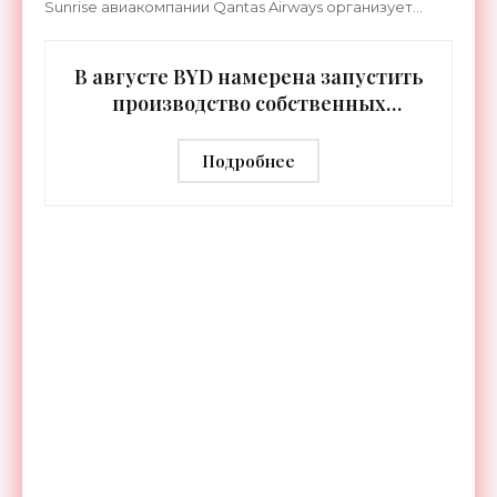
Sunrise авиакомпании Qantas Airways организует
беспосадочные перелеты длительностью до 24
часов.
В августе BYD намерена запустить
производство собственных
человекоподобных роботов -
«Роботы»
Подробнее