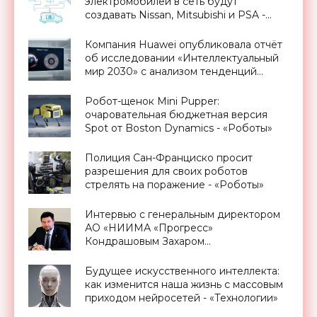
электромобилей в сеть будут
создавать Nissan, Mitsubishi и PSA -
«Технологии»
Компания Huawei опубликовала отчёт
об исследовании «Интеллектуальный
мир 2030» с анализом тенденций
следующего десятилетия -
«Смартфоны»
Робот-щенок Mini Pupper:
очаровательная бюджетная версия
Spot от Boston Dynamics - «Роботы»
Полиция Сан-Франциско просит
разрешения для своих роботов
стрелять на поражение - «Роботы»
Интервью с генеральным директором
АО «НИИМА «Прогресс»
Кондрашовым Захаром
Константиновичем в преддверии
Форума «Микроэлектроника-2021» -
Будущее искусственного интеллекта:
«Смартфоны»
как изменится наша жизнь с массовым
приходом нейросетей - «Технологии»