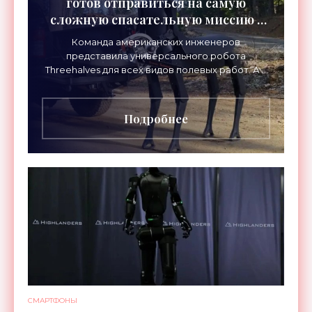
готов отправиться на самую
сложную спасательную миссию -
«Роботы»
Команда американских инженеров
представила универсального робота
Threehalves для всех видов полевых работ. А в
первую очередь – для спасательных миссий с
прицелом на работу в зонах
Подробнее
СМАРТФОНЫ