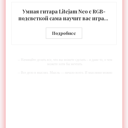
Умная гитара Litejam Neo с RGB-
подсветкой сама научит вас играть
- «Гаджеты»
Подробнее
-- Начинайте делать все, что вы можете сделать – и даже то, о чем
можете хотя бы мечтать.
-- Все дело в мыслях. Мысль — начало всего. И мыслями можно
управлять. И поэтому главное дело совершенствования: работать над
мыслями.
-- Идите уверенно по направлению к мечте. Живите той жизнью,
которую вы сами себе придумали.
-- Самое большое богатство — это ум. Самая большая нищета —
глупость. Из всех страхов самый пугающий — самолюбование.
-- Лучшее, что можно сделать с хорошим советом, это пропустить его
мимо ушей. Он никогда не бывает полезен никому, кроме того, кто
его дал.