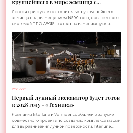
крупнейшего в мире эсминца с
системой ПРО AEGIS - «Оружие»
Япония приступает к строительству крупнейшего
эсминца водоизмещением 14500 тонн, оснащенного
системой ПРО AEGIS, в ответ на изменяющуюся
ситуацию в Восточной Азии — в частности, на
ракетные
КОСМОС
Первый лунный экскаватор будет готов
к 2028 году - «Техника»
Компании Interlune и Vermeer сообщили о запуске
совместного проекта по созданию комплекса машин
для выравнивания лунной поверхности. Interlune
специализируется на робототехнике и космической