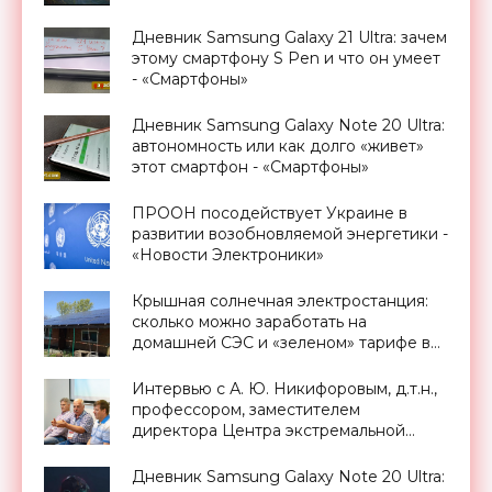
Дневник Samsung Galaxy 21 Ultra: зачем
этому смартфону S Pen и что он умеет
- «Смартфоны»
Дневник Samsung Galaxy Note 20 Ultra:
автономность или как долго «живет»
этот смартфон - «Смартфоны»
ПРООН посодействует Украине в
развитии возобновляемой энергетики -
«Новости Электроники»
Крышная солнечная электростанция:
сколько можно заработать на
домашней СЭС и «зеленом» тарифе в
Украине - «Новости Электроники»
Интервью с А. Ю. Никифоровым, д.т.н.,
профессором, заместителем
директора Центра экстремальной
прикладной электроники НИЯУ
МИФИ - «Смартфоны»
Дневник Samsung Galaxy Note 20 Ultra: