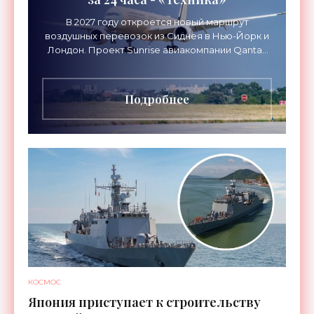
В 2027 году откроется новый маршрут
воздушных перевозок из Сиднея в Нью-Йорк и
Лондон. Проект Sunrise авиакомпании Qantas
Airways организует беспосадочные перелеты
длительностью до 24
Подробнее
КОСМОС
Япония приступает к строительству