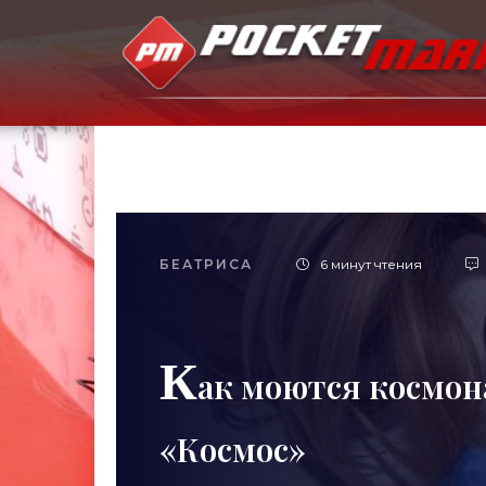
БЕАТРИСА
6 минут чтения
К
ак моются космон
«Космос»