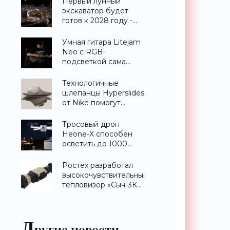
Первый лунный
экскаватор будет
готов к 2028 году -
«Техника»
Умная гитара Litejam
Neo с RGB-
подсветкой сама
научит вас играть -
«Гаджеты»
Технологичные
шлепанцы Hyperslides
от Nike помогут
расслабить усталые
ноги после
Тросовый дрон
тренировки -
Heone-X способен
«Гаджеты»
осветить до 1000
квадратных метров
земли -
Ростех разработал
«Беспилотники»
высокочувствительный
тепловизор «Сыч-3К»
с дальностью
распознавания до 2
км - «Гаджеты»
Д
ругие новости