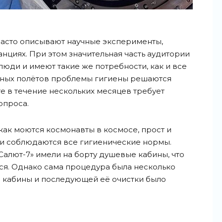
сто описывают научные эксперименты,
нциях. При этом значительная часть аудитории
люди и имеют такие же потребности, как и все
очных полётов проблемы гигиены решаются
те в течение нескольких месяцев требует
опроса.
 как моются космонавты в космосе, прост и
ми соблюдаются все гигиенические нормы.
Салют-7» имели на борту душевые кабины, что
ся. Однако сама процедура была несколько
и кабины и последующей её очистки было