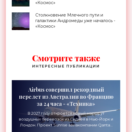
«Космос»
Столкновение Млечного пути и
галактики Андромеды уже началось -
«Космос»
Смотрите также
ИНТЕРЕСНЫЕ ПУБЛИКАЦИИ
Airbus совершил рекордный
перелет из Австралии во Францию
за 24 часа - «Техника»
В 2027 году откроется новый маршрут
воздушных перевозок из Сиднея в Нью-Йорк и
Лондон. Проект Sunrise авиакомпании Qantas
Airways организует беспосадочные перелеты