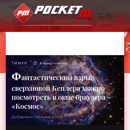
ТИМУР
6 минут чтения
703
Ф
антастический взрыв
сверхновой Кеплера можно
посмотреть в окне браузера -
«Космос»
Добавлено: 06 января 2019