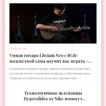
специализируется на робототехнике и космической
ТЕХНОЛОГИИ
Умная гитара Litejam Neo с RGB-
подсветкой сама научит вас играть -
«Гаджеты»
Компания Litejam представила линейку гитар Neo,
которая может изменить подход к обучению игре.
Главная особенность этих инструментов –
встроенная RGB-подсветка грифа. Светодиоды
синхронизируются с
Технологичные шлепанцы
Hyperslides от Nike помогут
расслабить усталые ноги после