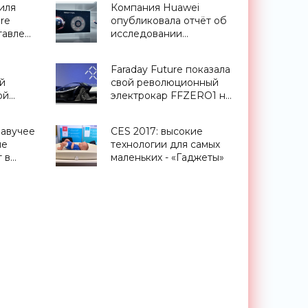
иля
Компания Huawei
re
опубликовала отчёт об
тавлен
исследовании
,
«Интеллектуальный мир
орт»
2030» с анализом
Faraday Future показала
тенденций следующего
й
свой революционный
десятилетия -
ой
электрокар FFZERO1 на
«Смартфоны»
CES 2016 (видео) -
«Транспорт»
лавучее
CES 2017: высокие
ue
технологии для самых
т в
маленьких - «Гаджеты»