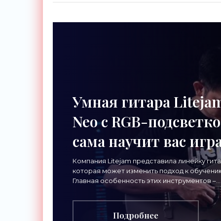
Умная гитара Liteja
Neo с RGB-подсветк
сама научит вас игр
- «Гаджеты»
Компания Litejam представила линейку гита
которая может изменить подход к обучению
Главная особенность этих инструментов –
встроенная RGB-подсветка грифа. Светод
Подробнее