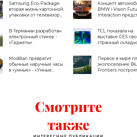
Samsung Eco-Package:
Концепт автомоб
вторая жизнь картонной
BMW i Vision Futu
упаковки от телевизора
Interaction предс
- «Для дома»
на CES 2016 (фото
видео) - «Трансп
В Германии разработан
TCL показала на
электронный стикер -
выставке CES сво
«Гаджеты»
странный складн
смартфон -
«Смартфоны»
Modillian превратит
Первое в мире п
обычные наручные часы
экопоселение Bl
в «умные» - «Умные
Frontiers построя
часы»
море у Таити -
«Архитектура»
Смотрите
также
ИНТЕРЕСНЫЕ ПУБЛИКАЦИИ