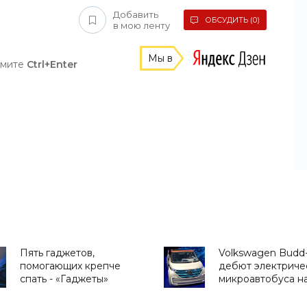
Добавить
ОБСУДИТЬ (0)
в мою ленту
Мы в
жмите
Ctrl+Enter
Пять гаджетов,
Volkswagen Budd-
помогающих крепче
дебют электриче
спать - «Гаджеты»
микроавтобуса н
2016 (фото, видео)
«Транспорт»