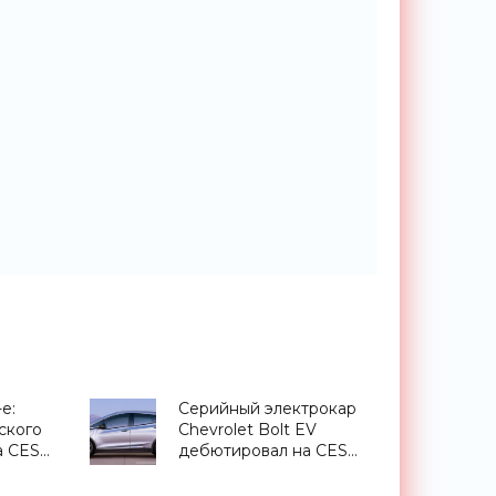
e:
Серийный электрокар
ского
Chevrolet Bolt EV
а CES
дебютировал на CES
 -
2016 (видео) -
«Транспорт»