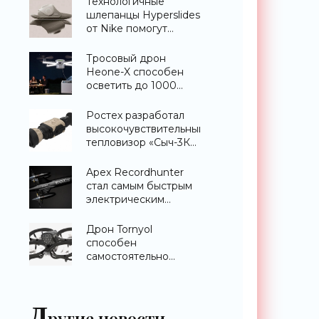
Технологичные
шлепанцы Hyperslides
от Nike помогут
расслабить усталые
ноги после
Тросовый дрон
тренировки -
Heone-X способен
«Гаджеты»
осветить до 1000
квадратных метров
земли -
Ростех разработал
«Беспилотники»
высокочувствительный
тепловизор «Сыч-3К»
с дальностью
распознавания до 2
Apex Recordhunter
км - «Гаджеты»
стал самым быстрым
электрическим
дроном в мире -
«Беспилотники»
Дрон Tornyol
способен
самостоятельно
отслеживать и
уничтожать комаров -
«Беспилотники»
Д
ругие новости