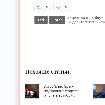
0
0
Заметили ош
Ы
бку?
Ctrl
Enter
Выделите текст и на
Похожие статьи:
Устройство Spark
подзарядит смартфон
от очага в любой
хижине - «Гаджеты»