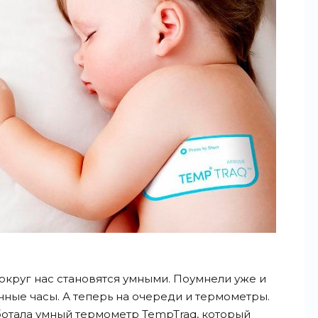
круг нас становятся умными. Поумнели уже и
чные часы. А теперь на очереди и термометры.
аботала умный термометр TempTraq, который