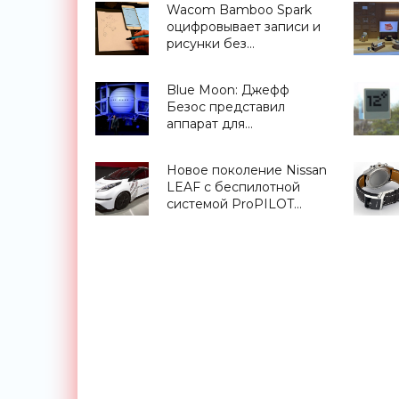
Wacom Bamboo Spark
оцифровывает записи и
рисунки без
специальной бумаги -
«Гаджеты»
Blue Moon: Джефф
Безос представил
аппарат для
колонизации Луны
(видео) - «Космос»
Новое поколение Nissan
LEAF с беспилотной
системой ProPILOT
анонсировано на CES
2017 - «Транспорт»