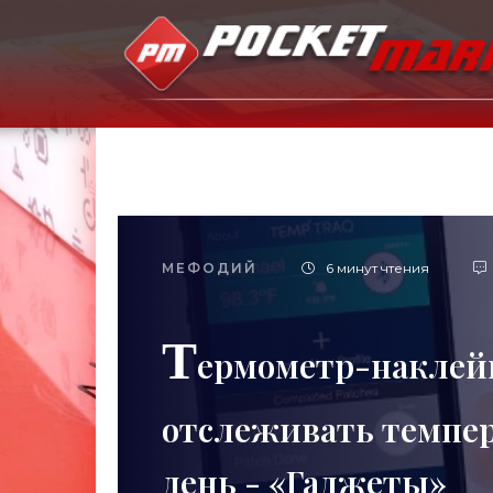
МЕФОДИЙ
6 минут чтения
Т
ермометр-наклейк
отслеживать темпер
день - «Гаджеты»