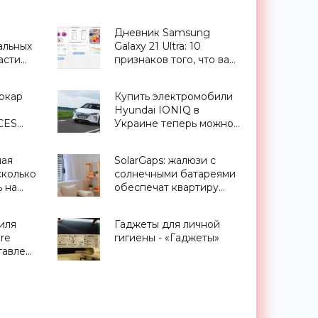
Дневник Samsung
альных
Galaxy 21 Ultra: 10
асти
признаков того, что вам
»
нужен этот смартфон -
«Смартфоны»
окар
Купить электромобили
Hyundai IONIQ в
CES
Украине теперь можно
официально -
«Транспорт»
ная
SolarGaps: жалюзи с
сколько
солнечными батареями
 на
обеспечат квартиру
бесплатной
 в
электроэнергией -
иля
Гаджеты для личной
ти
«Новости Электроники»
re
гигиены - «Гаджеты»
тавлен
,
орт»