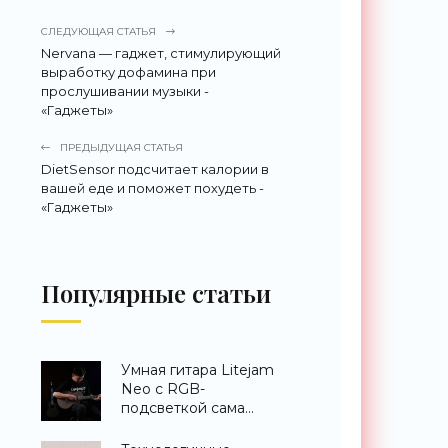
СЛЕДУЮЩАЯ СТАТЬЯ
Nervana — гаджет, стимулирующий
выработку дофамина при
прослушивании музыки -
«Гаджеты»
ПРЕДЫДУЩАЯ СТАТЬЯ
DietSensor подсчитает калории в
вашей еде и поможет похудеть -
«Гаджеты»
Популярные статьи
Умная гитара Litejam
Neo с RGB-
подсветкой сама
научит вас играть -
«Гаджеты»