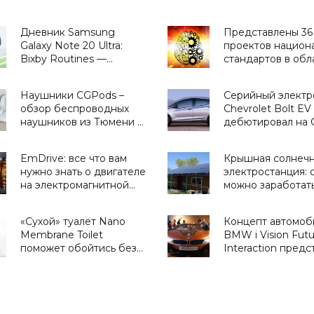
Дневник Samsung
Представлены 36
Galaxy Note 20 Ultra:
проектов национ
Bixby Routines —
стандартов в обл
сценарии,
ИИ - «Смартфоны
приближающие
Наушники CGPods –
Серийный электр
будущее - «Смартфоны»
обзор беспроводных
Chevrolet Bolt EV
наушников из Тюмени -
дебютировал на 
«Гаджеты»
2016 (видео) -
«Транспорт»
EmDrive: все что вам
Крышная солнеч
нужно знать о двигателе
электростанция: 
на электромагнитной
можно заработать
тяге - «Космос»
домашней СЭС и
«зеленом» тарифе
«Сухой» туалет Nano
Концепт автомоб
Украине - «Новос
Membrane Toilet
BMW i Vision Futu
Электроники»
поможет обойтись без
Interaction предс
канализации -
на CES 2016 (фото
«Технологии»
видео) - «Трансп