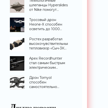
Технологичные
шлепанцы Hyperslides
от Nike помогут
расслабить усталые
ноги после
Тросовый дрон
тренировки -
Heone-X способен
«Гаджеты»
осветить до 1000
квадратных метров
земли -
Ростех разработал
«Беспилотники»
высокочувствительный
тепловизор «Сыч-3К»
с дальностью
распознавания до 2
Apex Recordhunter
км - «Гаджеты»
стал самым быстрым
электрическим
дроном в мире -
«Беспилотники»
Дрон Tornyol
способен
самостоятельно
отслеживать и
уничтожать комаров -
«Беспилотники»
Д
ругие новости