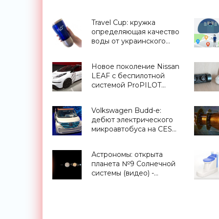
Travel Cup: кружка
определяющая качество
воды от украинского
стартапа H2OMetr -
«Для дома»
Новое поколение Nissan
LEAF с беспилотной
системой ProPILOT
анонсировано на CES
2017 - «Транспорт»
Volkswagen Budd-e:
дебют электрического
микроавтобуса на CES
2016 (фото, видео) -
«Транспорт»
Астрономы: открыта
планета №9 Солнечной
системы (видео) -
«Космос»