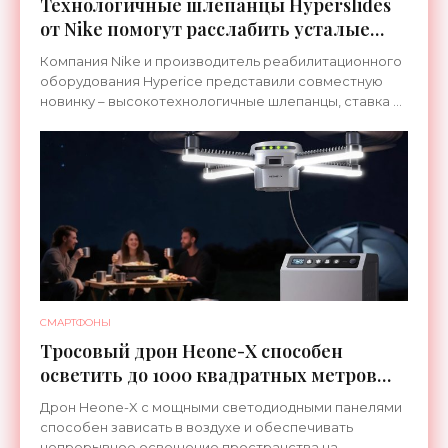
Технологичные шлепанцы Hyperslides
от Nike помогут расслабить усталые
ноги после тренировки - «Гаджеты»
Компания Nike и производитель реабилитационного
оборудования Hyperice представили совместную
новинку – высокотехнологичные шлепанцы, ставка в
которых сделана на сочетание тепла и вибрации.
СМАРТФОНЫ
Тросовый дрон Heone-X способен
осветить до 1000 квадратных метров
земли - «Беспилотники»
Дрон Heone-X с мощными светодиодными панелями
способен зависать в воздухе и обеспечивать
непрерывное освещение пространства на