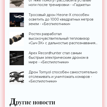
от Nike помогут расслабить усталые
ноги после тренировки - «Гаджеты»
Тросовый дрон Heone-X способен
осветить до 1000 квадратных метров
земли - «Беспилотники»
Ростех разработал
высокочувствительный тепловизор
«Сыч-3К» с дальностью распознавания
до 2 км - «Гаджеты»
Apex Recordhunter стал самым
быстрым электрическим дроном в
мире - «Беспилотники»
Дрон Tornyol способен самостоятельно
отслеживать и уничтожать комаров -
«Беспилотники»
Д
ругие новости