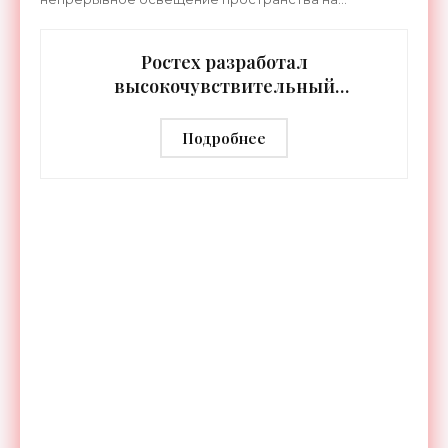
протяжении целых суток. В отличие от стационарных
источников света,
Ростех разработал
высокочувствительный
тепловизор «Сыч-3К» с
дальностью распознавания до 2 км
Подробнее
- «Гаджеты»