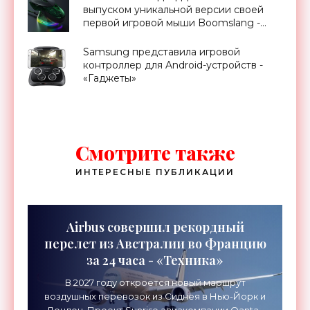
выпуском уникальной версии своей
первой игровой мыши Boomslang -
«Гаджеты»
Samsung представила игровой
контроллер для Android-устройств -
«Гаджеты»
Смотрите также
ИНТЕРЕСНЫЕ ПУБЛИКАЦИИ
Airbus совершил рекордный
перелет из Австралии во Францию
за 24 часа - «Техника»
В 2027 году откроется новый маршрут
воздушных перевозок из Сиднея в Нью-Йорк и
Лондон. Проект Sunrise авиакомпании Qantas