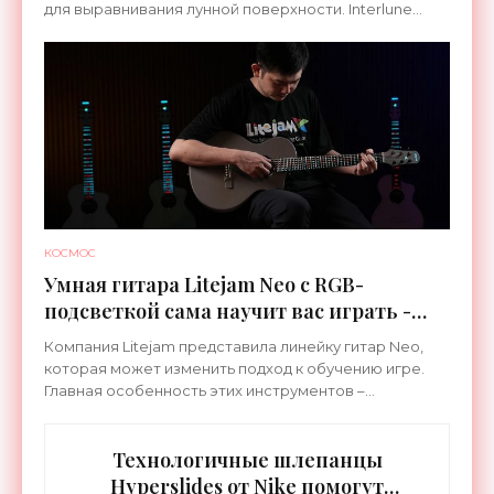
для выравнивания лунной поверхности. Interlune
специализируется на робототехнике и космической
КОСМОС
Умная гитара Litejam Neo с RGB-
подсветкой сама научит вас играть -
«Гаджеты»
Компания Litejam представила линейку гитар Neo,
которая может изменить подход к обучению игре.
Главная особенность этих инструментов –
встроенная RGB-подсветка грифа. Светодиоды
синхронизируются с
Технологичные шлепанцы
Hyperslides от Nike помогут