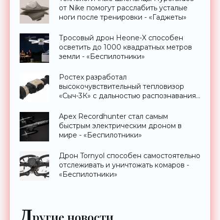
от Nike помогут расслабить усталые
ноги после тренировки - «Гаджеты»
Тросовый дрон Heone-X способен
осветить до 1000 квадратных метров
земли - «Беспилотники»
Ростех разработал
высокочувствительный тепловизор
«Сыч-3К» с дальностью распознавания
до 2 км - «Гаджеты»
Apex Recordhunter стал самым
быстрым электрическим дроном в
мире - «Беспилотники»
Дрон Tornyol способен самостоятельно
отслеживать и уничтожать комаров -
«Беспилотники»
Д
ругие новости