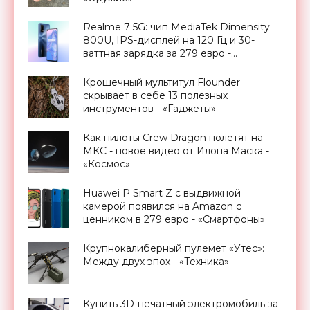
Realme 7 5G: чип MediaTek Dimensity
800U, IPS-дисплей на 120 Гц и 30-
ваттная зарядка за 279 евро -
«Смартфоны»
Крошечный мультитул Flounder
скрывает в себе 13 полезных
инструментов - «Гаджеты»
Как пилоты Crew Dragon полетят на
МКС - новое видео от Илона Маска -
«Космос»
Huawei P Smart Z с выдвижной
камерой появился на Amazon с
ценником в 279 евро - «Смартфоны»
Крупнокалиберный пулемет «Утес»:
Между двух эпох - «Техника»
Купить 3D-печатный электромобиль за