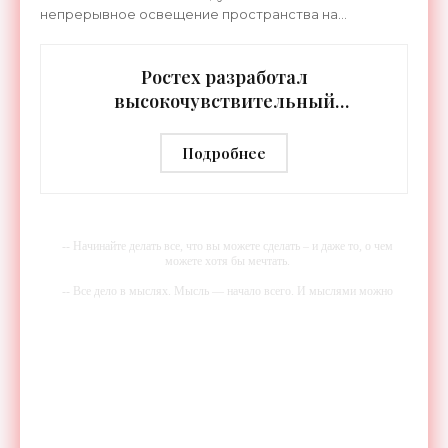
непрерывное освещение пространства на
протяжении целых суток. В отличие от стационарных
источников света,
Ростех разработал
высокочувствительный
тепловизор «Сыч-3К» с
дальностью распознавания до 2 км
Подробнее
- «Гаджеты»
-- Начинайте делать все, что вы можете сделать – и даже то, о чем
можете хотя бы мечтать.
-- Все дело в мыслях. Мысль — начало всего. И мыслями можно
управлять. И поэтому главное дело совершенствования: работать над
мыслями.
-- Идите уверенно по направлению к мечте. Живите той жизнью,
которую вы сами себе придумали.
-- Самое большое богатство — это ум. Самая большая нищета —
глупость. Из всех страхов самый пугающий — самолюбование.
-- Лучшее, что можно сделать с хорошим советом, это пропустить его