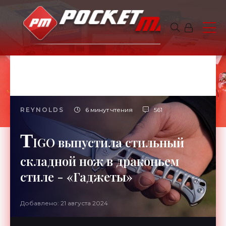
REYNOLDS
6 минут чтения
561
T
IGO выпустила стильный
складной нож в драконьем
стиле - «Гаджеты»
Добавлено: 21 августа 2024