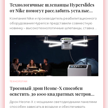
Технологичные шлепанцы Hyperslides
от Nike помогут расслабить усталые
ноги после тренировки - «Гаджеты»
Компания Nike и производитель реабилитационного
оборудования Hyperice представили совместную
новинку – высокотехнологичные шлепанцы, ставка в
которых сделана на сочетание тепла и вибрации.
ТЕХНОЛОГИИ
Тросовый дрон Heone-X способен
осветить до 1000 квадратных метров
земли - «Беспилотники»
Дрон Heone-X с мощными светодиодными панелями
способен зависать в воздухе и обеспечивать