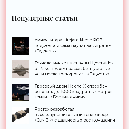
Популярные статьи
Умная гитара Litejam Neo с RGB-
подсветкой сама научит вас играть -
«Гаджеты»
Технологичные шлепанцы Hyperslides
от Nike помогут расслабить усталые
ноги после тренировки - «Гаджеты»
Тросовый дрон Heone-X способен
осветить до 1000 квадратных метров
земли - «Беспилотники»
Ростех разработал
высокочувствительный тепловизор
«Сыч-3К» с дальностью распознавания
до 2 км - «Гаджеты»