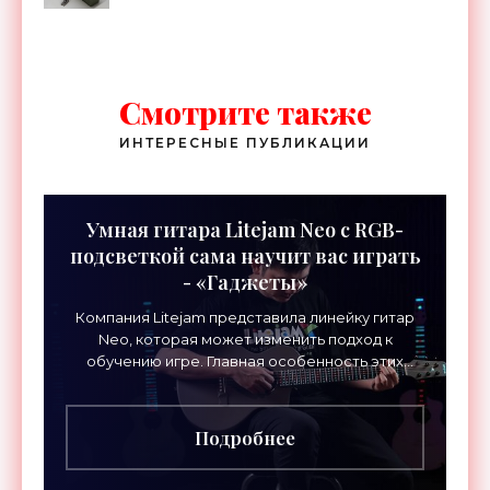
Смотрите также
ИНТЕРЕСНЫЕ ПУБЛИКАЦИИ
Умная гитара Litejam Neo с RGB-
подсветкой сама научит вас играть
- «Гаджеты»
Компания Litejam представила линейку гитар
Neo, которая может изменить подход к
обучению игре. Главная особенность этих
инструментов – встроенная RGB-подсветка
грифа. Светодиоды
Подробнее