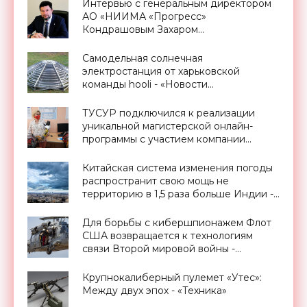
Интервью с генеральным директором
АО «НИИМА «Прогресс»
Кондрашовым Захаром
Константиновичем в преддверии
Форума «Микроэлектроника-2021» -
Самодельная солнечная
«Смартфоны»
электростанция от харьковской
команды hooli - «Новости
Электроники»
ТУСУР подключился к реализации
уникальной магистерской онлайн-
программы с участием компании
Promobot - «Новости Электроники»
Китайская система изменения погоды
распространит свою мощь не
территорию в 1,5 раза больше Индии -
«Экология»
Для борьбы с кибершпионажем Флот
США возвращается к технологиям
связи Второй мировой войны -
«Технологии»
Крупнокалиберный пулемет «Утес»:
Между двух эпох - «Техника»