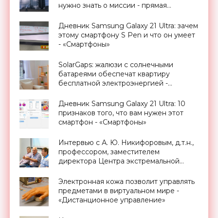
нужно знать о миссии - прямая
трансляция запуска - «Космос»
Дневник Samsung Galaxy 21 Ultra: зачем
этому смартфону S Pen и что он умеет
- «Смартфоны»
SolarGaps: жалюзи с солнечными
батареями обеспечат квартиру
бесплатной электроэнергией -
«Новости Электроники»
Дневник Samsung Galaxy 21 Ultra: 10
признаков того, что вам нужен этот
смартфон - «Смартфоны»
Интервью с А. Ю. Никифоровым, д.т.н.,
профессором, заместителем
директора Центра экстремальной
прикладной электроники НИЯУ
МИФИ - «Смартфоны»
Электронная кожа позволит управлять
предметами в виртуальном мире -
«Дистанционное управление»