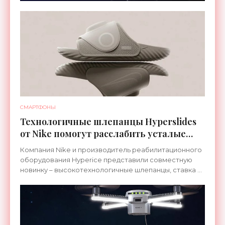
СМАРТФОНЫ
Технологичные шлепанцы Hyperslides
от Nike помогут расслабить усталые
ноги после тренировки - «Гаджеты»
Компания Nike и производитель реабилитационного
оборудования Hyperice представили совместную
новинку – высокотехнологичные шлепанцы, ставка в
которых сделана на сочетание тепла и вибрации.