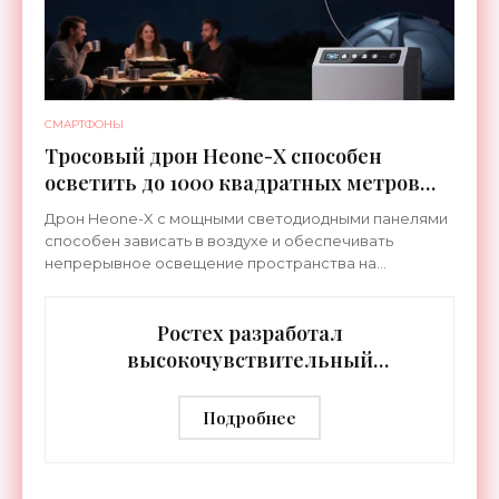
СМАРТФОНЫ
Тросовый дрон Heone-X способен
осветить до 1000 квадратных метров
земли - «Беспилотники»
Дрон Heone-X с мощными светодиодными панелями
способен зависать в воздухе и обеспечивать
непрерывное освещение пространства на
протяжении целых суток. В отличие от стационарных
источников света,
Ростех разработал
высокочувствительный
тепловизор «Сыч-3К» с
дальностью распознавания до 2 км
Подробнее
- «Гаджеты»