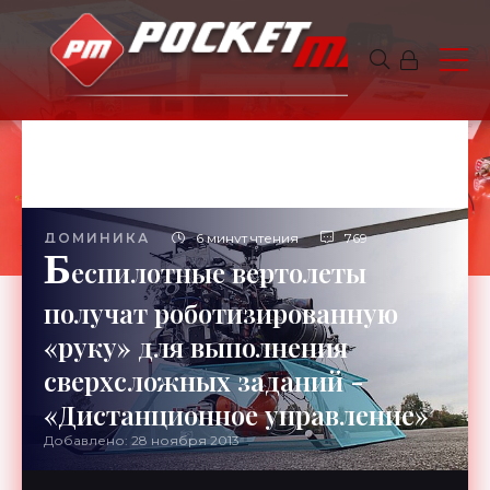
ДОМИНИКА
6 минут чтения
769
Б
еспилотные вертолеты
получат роботизированную
«руку» для выполнения
сверхсложных заданий -
«Дистанционное управление»
Добавлено: 28 ноября 2013