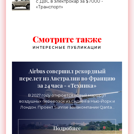
с ДВС в электрокар за $7000 -
«Транспорт»
Смотрите также
ИНТЕРЕСНЫЕ ПУБЛИКАЦИИ
Airbus совершил рекордный
перелет из Австралии во Францию
за 24 часа - «Техника»
В 2027 году откроется новый маршрут
воздушных перевозок из Сиднея в Нью-Йорк и
Лондон. Проект Sunrise авиакомпании Qantas
Airways организует беспосадочные перелеты
длительностью до 24
Подробнее