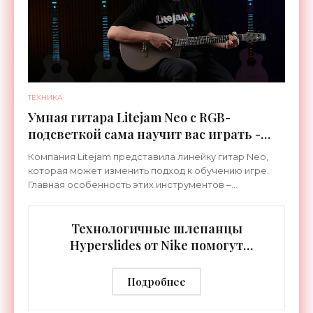
ТЕХНИКА
Умная гитара Litejam Neo с RGB-
подсветкой сама научит вас играть -
«Гаджеты»
Компания Litejam представила линейку гитар Neo,
которая может изменить подход к обучению игре.
Главная особенность этих инструментов –
встроенная RGB-подсветка грифа. Светодиоды
синхронизируются с
Технологичные шлепанцы
Hyperslides от Nike помогут
расслабить усталые ноги после
тренировки - «Гаджеты»
Подробнее