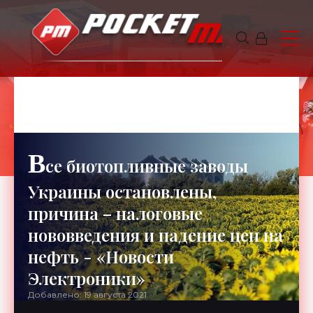
АНТОНИНА
6 минут чтения
830
В
се биотопливные заводы
Украины остановлены,
причина – налоговые
нововведения и падение цен на
нефть - «Новости
Электроники»
Добавлено: 19 августа 2021